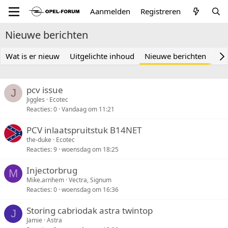
Aanmelden
Registreren
Nieuwe berichten
Wat is er nieuw
Uitgelichte inhoud
Nieuwe berichten
New
pcv issue
J
Jiggles
Ecotec
Reacties
0
Vandaag om 11:21
PCV inlaatspruitstuk B14NET
the-duke
Ecotec
Reacties
9
woensdag om 18:25
Injectorbrug
M
Mike.arnhem
Vectra, Signum
Reacties
0
woensdag om 16:36
Storing cabriodak astra twintop
J
Jamie
Astra