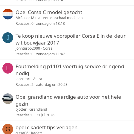
Opel Corsa C model gezocht
MrSoso
Miniaturen en schaal modellen
Reacties
0
zondag om 13:13
Te koop nieuwe voorspoiler Corsa E in de kleur
J
wit bouwjaar 2017
johnturbo2000
Corsa
Reacties
0
zondag om 11:47
Foutmelding p1101 voertuig service dringend
L
nodig
leonstart
Astra
Reacties
2
zaterdag om 20:53
Opel grandland waardige auto voor het hele
gezin
pjotter
Grandland
Reacties
0
31 jul 2026
opel c kadett tips verlagen
G
gissa06
Kadett