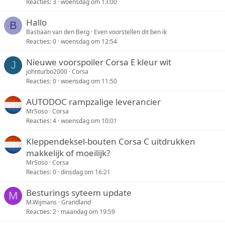
Reacties
3
woensdag om 13:00
Hallo
B
Bastiaan van den Berg
Even voorstellen dit ben ik
Reacties
0
woensdag om 12:54
Nieuwe voorspoiler Corsa E kleur wit
J
johnturbo2000
Corsa
Reacties
0
woensdag om 11:50
AUTODOC rampzalige leverancier
MrSoso
Corsa
Reacties
4
woensdag om 10:01
Kleppendeksel-bouten Corsa C uitdrukken
makkelijk of moeilijk?
MrSoso
Corsa
Reacties
0
dinsdag om 16:21
Besturings syteem update
M
M.Wijmans
Grandland
Reacties
2
maandag om 19:59