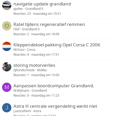
navigatie update grandland
pjotter
Grandland X
Reacties
23
maandag om 19:21
Ratel tijdens regeneratief remmen
O
Olaf
Grandland X
Reacties
2
maandag om 18:08
Kleppendeksel-pakking Opel Corsa C 2006
MrSoso
Corsa
Reacties
4
maandag om 17:51
storing motorverlies
djhondschoote
Mokka
Reacties
1
maandag om 15:00
Aanpassen boordcomputer Grandland.
M
M.Wijmans
Grandland
Reacties
0
maandag om 11:23
Astra H centrale vergendeling werkt niet
J
j.vanzuthem
Astra
Reacties
3
zondag om 17:41