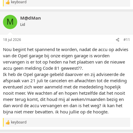
keyboard
W
a
a
M@dMan
r
M
d
Lid
e
r
i
18 jul 2026
#11
n
g
Nou begint het spannend te worden, nadat de accu op advies
e
van de Opel garage bij onze eigen garage is worden
n
:
vervangen is er tot op heden na het plaatsen van de nieuwe
accu geen melding Code 81 geweest??.
Ik heb de Opel garage gebeld daarover en zij adviseerde de
afspraak van 21 juli te cancelen en afwachten tot de melding
eventueel zich weer aanmeld met de mededeling hopelijk
nooit meer. We wachten af en hopen hetzelfde dat het nooit
meer terug komt, dit houd mij al weken/maanden bezig en
dan word de accu vervangen en dan is het weg? ik kan het
bijna niet meer bevatten. ik hou jullie op de hoogte.
keyboard
W
a