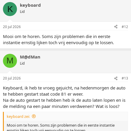
a
keyboard
r
K
d
Lid
e
r
i
20 jul 2026
#12
n
g
Mooi om te horen. Soms zijn problemen die in eerste
e
instantie ernstig lijken toch vrij eenvoudig op te lossen.
n
:
M@dMan
M
Lid
20 jul 2026
#13
Keyboard, ik heb te vroeg gejuicht, na hedenmorgen de auto
te hebben gestart staat code 81 er weer.
Na de auto gestart te hebben heb ik de auto laten lopen en is
de melding na een paar minuten verdwenen? Wat is loos?
keyboard zei:
Mooi om te horen. Soms zijn problemen die in eerste instantie
ernstig lijken toch vrij eenvoudig op te lossen.