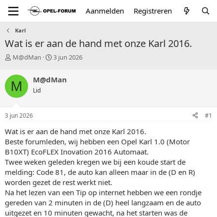
Aanmelden
Registreren
Karl
Wat is er aan de hand met onze Karl 2016.
T
S
M@dMan
3 jun 2026
o
t
p
a
M@dMan
M
i
r
Lid
c
t
s
d
t
a
3 jun 2026
#1
a
t
r
u
Wat is er aan de hand met onze Karl 2016.
t
m
Beste forumleden, wij hebben een Opel Karl 1.0 (Motor
e
B10XT) EcoFLEX Inovation 2016 Automaat.
r
Twee weken geleden kregen we bij een koude start de
melding: Code 81, de auto kan alleen maar in de (D en R)
worden gezet de rest werkt niet.
Na het lezen van een Tip op internet hebben we een rondje
gereden van 2 minuten in de (D) heel langzaam en de auto
uitgezet en 10 minuten gewacht, na het starten was de