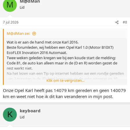
M@dMan
M
Lid
7 jul 2026
#8
M@dMan zei:
Wat is er aan de hand met onze Karl 2016.
Beste forumleden, wij hebben een Opel Karl 1.0 (Motor B10XT)
EcoFLEX Inovation 2016 Automaat.
Twee weken geleden kregen we bij een koude start de melding:
Code 81, de auto kan alleen maar in de (D en R) worden gezet de
rest werkt niet.
Na het lezen van een Tip op internet hebben we een rondje gereden
van 2 minuten in de (D) heel langzaam en de auto uitgezet en 10
Klik om te vergroten...
minuten gewacht, na het starten was de melding weg, dat was de
oplossing en de alles werkte weer perfect en de automaat schakelde
Onze Opel Karl heeft pas 14079 km gereden en geen 140079
weer op als vanouds.
km en weet niet hoe ik dit kan veranderen in mijn post.
Hedenmorgen na 2 weken na weer een koude start was de melding
er weer Code 81 (dezelfde procedure uitgevoerd als boven
keyboard
K
beschreven) en zijn naar de garage gereden om de auto na te laten
Lid
kijken. Enkele uren later konden wij de auto gaan ophalen, zij
hebben de auto uitgelezen en niets kunnen vinden en hebben Code