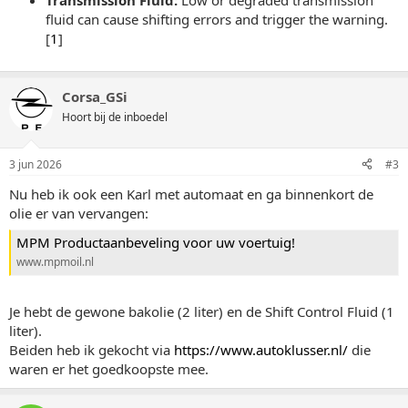
Transmission Fluid:
Low or degraded transmission
fluid can cause shifting errors and trigger the warning.
[
1
]
Corsa_GSi
Hoort bij de inboedel
3 jun 2026
#3
Nu heb ik ook een Karl met automaat en ga binnenkort de
olie er van vervangen:
MPM Productaanbeveling voor uw voertuig!
www.mpmoil.nl
Je hebt de gewone bakolie (2 liter) en de Shift Control Fluid (1
liter).
Beiden heb ik gekocht via
https://www.autoklusser.nl/
die
waren er het goedkoopste mee.