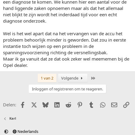
een diagnose te komen. We kunnen hier een aantal voor de
hand liggende zaken opnoemen maar als dat het allemaal
niet blijkt te zijn wordt het inderdaad tijd voor een echt
diagnose onderzoek.
Wel is het wel apart dat na het vervangen van de accu het
probleem behoorlijk minder is geworden. Dat zou in eerste
instantie toch wijzen op een probleem in de
spanningsvoorziening richting de versnellingsbak.
Maar ik ga vanuit dat ze dat ook zeker wel meememen bij de
Opel dealer.
Laatste
1 van 2
Volgende
Inloggen of registreren om te reageren.
Facebook
X (Twitter)
Bluesky
LinkedIn
Reddit
Pinterest
Tumblr
WhatsApp
E-mail
Li
Delen:
Karl
Nederlands