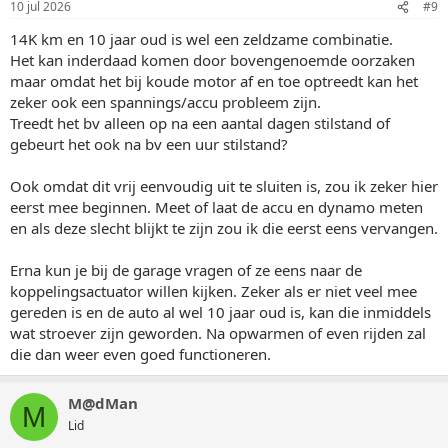
81 gereset en ons geadviseerd gewoon te blijven rijden, wij kregen
10 jul 2026
#9
het advies als de melding Code 81 zich blijft aanmelden dan zal een
14K km en 10 jaar oud is wel een zeldzame combinatie.
groter onderzoek moeten worden uitgevoerd, dus nog steeds geen
diagnose of oplossing.
Het kan inderdaad komen door bovengenoemde oorzaken
Onze Opel Karl heeft pas 140079 km gereden en is in nieuwstaat en
maar omdat het bij koude motor af en toe optreedt kan het
krijgt zijn jaarlijkse beurten en APK keuringen in de garage.
zeker ook een spannings/accu probleem zijn.
Zijn er gebruikers op dit forum die dit probleem ook hebben
Treedt het bv alleen op na een aantal dagen stilstand of
meegemaakt? dan zou ik dit graag met hun willen delen en alle tips
gebeurt het ook na bv een uur stilstand?
zijn welkom waarvoor mijn dank.
Groet, M@dman
Ook omdat dit vrij eenvoudig uit te sluiten is, zou ik zeker hier
eerst mee beginnen. Meet of laat de accu en dynamo meten
en als deze slecht blijkt te zijn zou ik die eerst eens vervangen.
Erna kun je bij de garage vragen of ze eens naar de
koppelingsactuator willen kijken. Zeker als er niet veel mee
gereden is en de auto al wel 10 jaar oud is, kan die inmiddels
wat stroever zijn geworden. Na opwarmen of even rijden zal
die dan weer even goed functioneren.
M@dMan
M
Lid