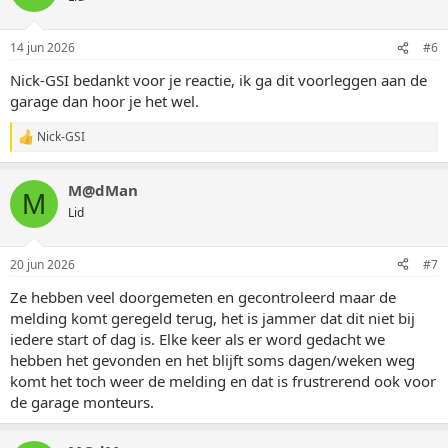
14 jun 2026
#6
Nick-GSI bedankt voor je reactie, ik ga dit voorleggen aan de
garage dan hoor je het wel.
Nick-GSI
W
a
a
M@dMan
r
M
d
Lid
e
r
i
20 jun 2026
#7
n
g
Ze hebben veel doorgemeten en gecontroleerd maar de
e
melding komt geregeld terug, het is jammer dat dit niet bij
n
:
iedere start of dag is. Elke keer als er word gedacht we
hebben het gevonden en het blijft soms dagen/weken weg
komt het toch weer de melding en dat is frustrerend ook voor
de garage monteurs.