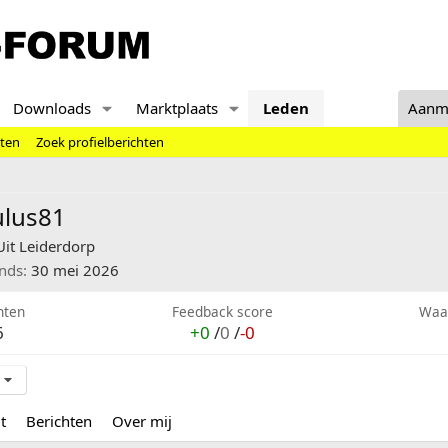
Downloads
Marktplaats
Leden
Aanm
hten
Zoek profielberichten
ulus81
Uit
Leiderdorp
inds
30 mei 2026
hten
Feedback score
Waa
6
+0
/
0
/
-0
t
Berichten
Over mij