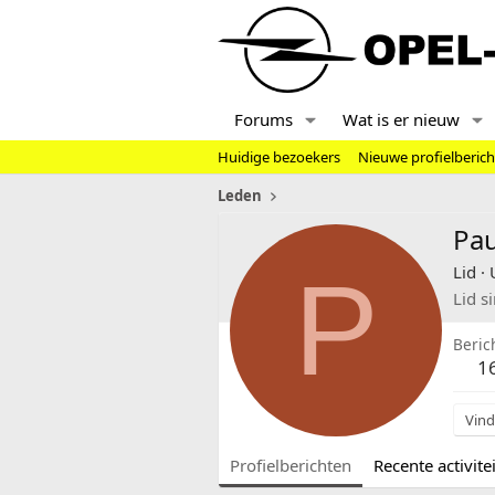
Forums
Wat is er nieuw
Huidige bezoekers
Nieuwe profielberic
Leden
Pa
P
Lid
·
Lid s
Beric
1
Vind
Profielberichten
Recente activitei