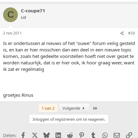
C-coupe71
C
Lid
2 nov 2011
#20
Is er ondertussen al nieuws of het "ouwe" forum veilig gesteld
is, en kan er hier misschien dan een deel in een nieuwe topic
komen, zoals het gedeelte voorstellen hoeft niet over gezet te
worden natuurlijk, dat is er hier ook, ik hoor graag weer, want
ik zat er regelmatig
groetjes Rinus
Laatste
1 van 2
Volgende
Inloggen of registreren om te reageren.
Facebook
X (Twitter)
Bluesky
LinkedIn
Reddit
Pinterest
Tumblr
WhatsApp
E-mail
Li
Delen: