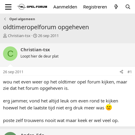
Aanmelden
Registreren
Opel algemeen
oldtimeropelforum opgeheven
T
S
Christian-tsx
26 sep 2011
o
t
p
a
Christian-tsx
C
i
r
Loopt hier de deur plat
c
t
s
d
t
a
26 sep 2011
#1
a
t
r
u
wou net even weer op het oldtimer opel forum kijken, maar
t
m
zie dat het forum opgeheven is.
e
r
erg jammer, vond het altijd leuk om even rond te kijken
hoewel het de laatste tijd niet erg druk meer was
poste zelf trouwens nooit wat maar keek er wel veel op.
Andre_Ede