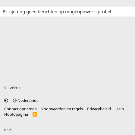
Er zijn nog geen berichten op mugenpower's profiel.
Leden
Nederlands
Contact opnemen
Voorwaarden en regels
Privacybeleid
Help
Hoofdpagina
R
S
S
®
Community platform by XenForo
© 2010-2025 XenForo Ltd.
vertaald door
BB.nl