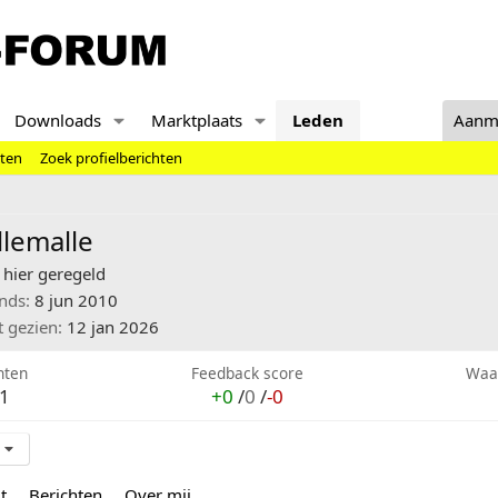
Downloads
Marktplaats
Leden
Aanm
hten
Zoek profielberichten
lemalle
hier geregeld
inds
8 jun 2010
t gezien
12 jan 2026
hten
Feedback score
Waa
1
+0
/
0
/
-0
t
Berichten
Over mij