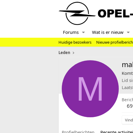
Forums
Wat is er nieuw
Huidige bezoekers
Nieuwe profielberic
Leden
mal
M
Komt 
Lid s
Laats
Beric
69
Vind
Profielberichten
Recente activitei