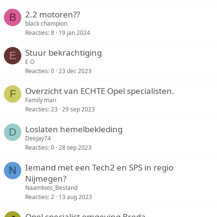
2.2 motoren??
B
black champion
Reacties
8
19 jan 2024
Stuur bekrachtiging
E
E O
Reacties
0
23 dec 2023
Overzicht van ECHTE Opel specialisten.
F
Family man
Reacties
23
29 sep 2023
Loslaten hemelbekleding
D
DeeJay74
Reacties
0
28 sep 2023
Iemand met een Tech2 en SPS in regio
N
Nijmegen?
Naamloos_Bestand
Reacties
2
13 aug 2023
Opel specialist omgeving Breda