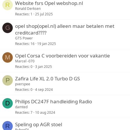
Website fsrs Opel webshop.nl
R
Ronald Derksen
Reacties
1
25 jul 2025
opel shop(opel.nl) alleen maar betalen met
G
creditcard????
GTS Power
Reacties
16
19 jan 2025
Opel Corsa C voorbereiden voor vakantie
M
Marcel -070
Reacties
0
3 jan 2025
Zafira Life XL 2.0 Turbo D GS
P
pverspee
Reacties
0
4 sep 2024
Philips DC247F handleiding Radio
D
damted
Reacties
7
10 aug 2024
Speling op AGR stoel
R
RubenDJ