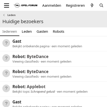
Aanmelden
Registreren
Leden
Huidige bezoekers
Iedereen
Leden
Gasten
Robots
Gast
Bekijkt onbekende pagina
een moment geleden
Robot:
ByteDance
Viewing classifieds
een moment geleden
Robot:
ByteDance
Viewing classifieds
een moment geleden
Robot:
Applebot
Bekijkt topic
Schrapend geluid
een moment geleden
Gast
Bekijkt onbekende pagina
een moment geleden