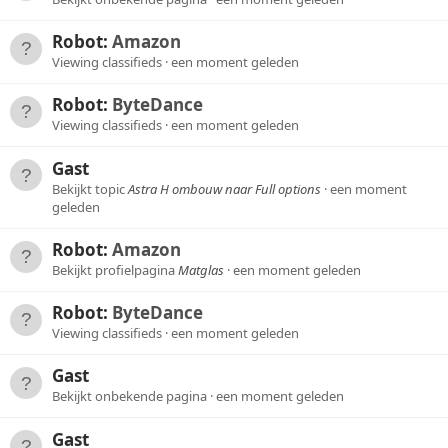
Robot:
Amazon
Viewing classifieds
een moment geleden
Robot:
ByteDance
Viewing classifieds
een moment geleden
Gast
Bekijkt topic
Astra H ombouw naar Full options
een moment
geleden
Robot:
Amazon
Bekijkt profielpagina
Matglas
een moment geleden
Robot:
ByteDance
Viewing classifieds
een moment geleden
Gast
Bekijkt onbekende pagina
een moment geleden
Gast