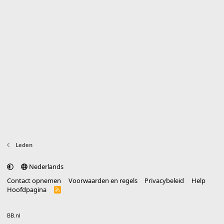
Leden
Nederlands
Contact opnemen
Voorwaarden en regels
Privacybeleid
Help
Hoofdpagina
R
S
S
®
Community platform by XenForo
© 2010-2025 XenForo Ltd.
vertaald door
BB.nl