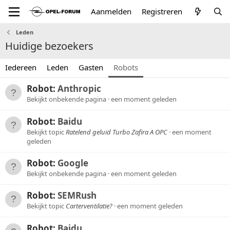
Aanmelden
Registreren
Leden
Huidige bezoekers
Iedereen
Leden
Gasten
Robots
Robot:
Anthropic
Bekijkt onbekende pagina
een moment geleden
Robot:
Baidu
Bekijkt topic
Ratelend geluid Turbo Zafira A OPC
een moment
geleden
Robot:
Google
Bekijkt onbekende pagina
een moment geleden
Robot:
SEMRush
Bekijkt topic
Carterventilatie?
een moment geleden
Robot:
Baidu