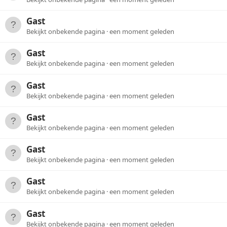
Gast
Bekijkt onbekende pagina
een moment geleden
Gast
Bekijkt onbekende pagina
een moment geleden
Gast
Bekijkt onbekende pagina
een moment geleden
Gast
Bekijkt onbekende pagina
een moment geleden
Gast
Bekijkt onbekende pagina
een moment geleden
Gast
Bekijkt onbekende pagina
een moment geleden
Gast
Bekijkt onbekende pagina
een moment geleden