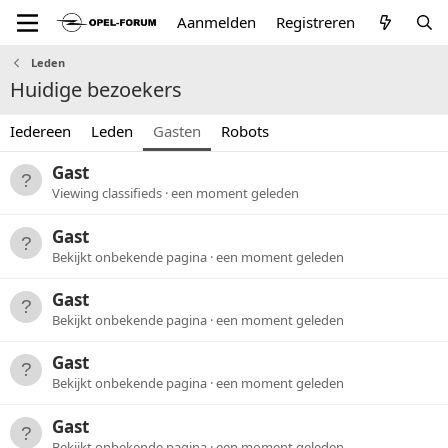
Aanmelden
Registreren
Leden
Huidige bezoekers
Iedereen
Leden
Gasten
Robots
Gast
Viewing classifieds
een moment geleden
Gast
Bekijkt onbekende pagina
een moment geleden
Gast
Bekijkt onbekende pagina
een moment geleden
Gast
Bekijkt onbekende pagina
een moment geleden
Gast
Bekijkt onbekende pagina
een moment geleden