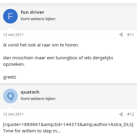
fun driver
F
Komt weleens kijken
12 mrt 2011
#11
ik vond het ook al raar om te horen.
dan misschien maar een tuningbox of iets dergelijks
opzoeken.
greetz
quatsch
Q
Komt weleens kijken
12 mrt 2011
#12
[rquote=1889661&amp;tid=144373&amp;author=Astra_DLS]
Time for willem to step in...