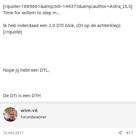
[rquote=1889661&amp;tid=144373&amp;author=Astra_DLS]
Time for willem to step in...
Ik heb inderdaad een 2.0 DTI blok. (DI op de achterklep)
[/rquote]
Nope jij hebt een DTL,
De DTi is een DTH
wim-v6
Forumbewoner
12 mrt 2011
#17