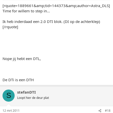
[rquote=1889661&amp;tid=144373&amp;author=Astra_DLS]
Time for willem to step in...
Ik heb inderdaad een 2.0 DTI blok. (DI op de achterklep)
[/rquote]
Nope jij hebt een DTL,
De DTi is een DTH
stefanDTI
S
Loopt hier de deur plat
12 mrt 2011
#18