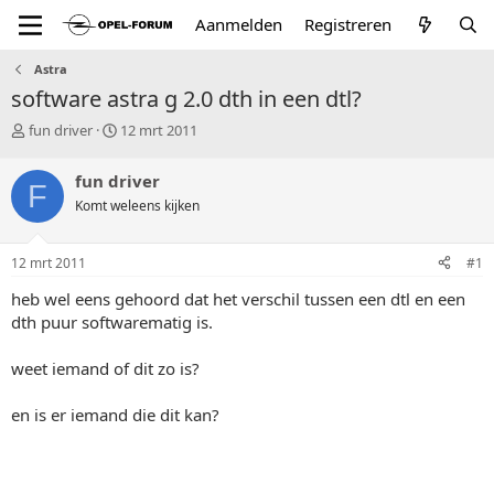
Aanmelden
Registreren
Astra
software astra g 2.0 dth in een dtl?
T
S
fun driver
12 mrt 2011
o
t
p
a
fun driver
F
i
r
Komt weleens kijken
c
t
s
d
t
a
12 mrt 2011
#1
a
t
r
u
heb wel eens gehoord dat het verschil tussen een dtl en een
t
m
dth puur softwarematig is.
e
r
weet iemand of dit zo is?
en is er iemand die dit kan?