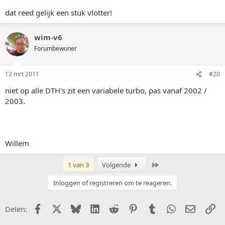
dat reed gelijk een stuk vlotter!
wim-v6
Forumbewoner
12 mrt 2011
#20
niet op alle DTH's zit een variabele turbo, pas vanaf 2002 /
2003.
Willem
Laatste
1 van 3
Volgende
Inloggen of registreren om te reageren.
Facebook
X (Twitter)
Bluesky
LinkedIn
Reddit
Pinterest
Tumblr
WhatsApp
E-mail
Li
Delen: