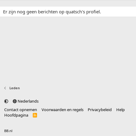
Er zijn nog geen berichten op quatsch's profiel.
Leden
Nederlands
Contact opnemen
Voorwaarden en regels
Privacybeleid
Help
Hoofdpagina
R
S
S
®
Community platform by XenForo
© 2010-2025 XenForo Ltd.
vertaald door
BB.nl