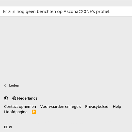
Er zijn nog geen berichten op AsconaC20NE's profiel.
Leden
Nederlands
Contact opnemen
Voorwaarden en regels
Privacybeleid
Help
Hoofdpagina
R
S
S
®
Community platform by XenForo
© 2010-2025 XenForo Ltd.
vertaald door
BB.nl