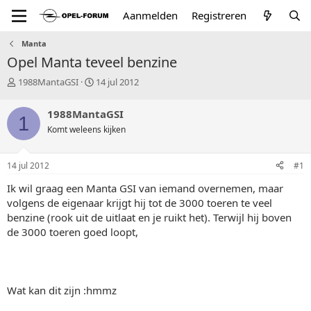
Aanmelden
Registreren
Manta
Opel Manta teveel benzine
T
S
1988MantaGSI
14 jul 2012
o
t
p
a
1988MantaGSI
1
i
r
Komt weleens kijken
c
t
s
d
t
a
14 jul 2012
#1
a
t
r
u
Ik wil graag een Manta GSI van iemand overnemen, maar
t
m
volgens de eigenaar krijgt hij tot de 3000 toeren te veel
e
benzine (rook uit de uitlaat en je ruikt het). Terwijl hij boven
r
de 3000 toeren goed loopt,
Wat kan dit zijn :hmmz