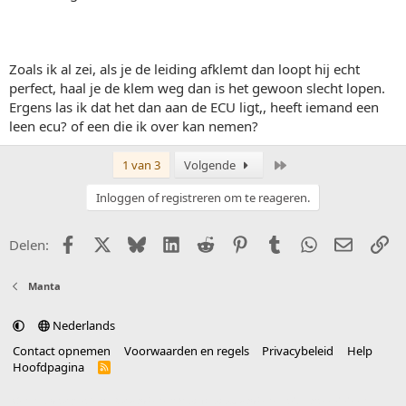
Zoals ik al zei, als je de leiding afklemt dan loopt hij echt
perfect, haal je de klem weg dan is het gewoon slecht lopen.
Ergens las ik dat het dan aan de ECU ligt,, heeft iemand een
leen ecu? of een die ik over kan nemen?
Laatste
1 van 3
Volgende
Inloggen of registreren om te reageren.
Facebook
X (Twitter)
Bluesky
LinkedIn
Reddit
Pinterest
Tumblr
WhatsApp
E-mail
Li
Delen:
Manta
Nederlands
Contact opnemen
Voorwaarden en regels
Privacybeleid
Help
Hoofdpagina
R
S
S
®
Community platform by XenForo
© 2010-2025 XenForo Ltd.
vertaald door