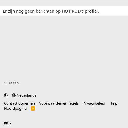
Er zijn nog geen berichten op HOT ROD's profiel.
Leden
Nederlands
Contact opnemen
Voorwaarden en regels
Privacybeleid
Help
Hoofdpagina
R
S
S
®
Community platform by XenForo
© 2010-2025 XenForo Ltd.
vertaald door
BB.nl