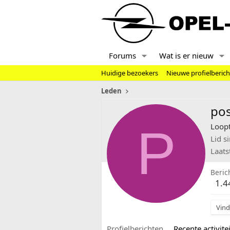
Forums
Wat is er nieuw
Huidige bezoekers
Nieuwe profielberic
Leden
po
P
Loopt
Lid s
Laats
Beric
1.4
Vind
Profielberichten
Recente activitei