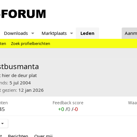
Downloads
Marktplaats
Leden
Aanm
hten
Zoek profielberichten
stbusmanta
 hier de deur plat
inds
5 jul 2004
t gezien
12 jan 2026
hten
Feedback score
Waa
45
+0
/
0
/
-0
t
Berichten
Over mij