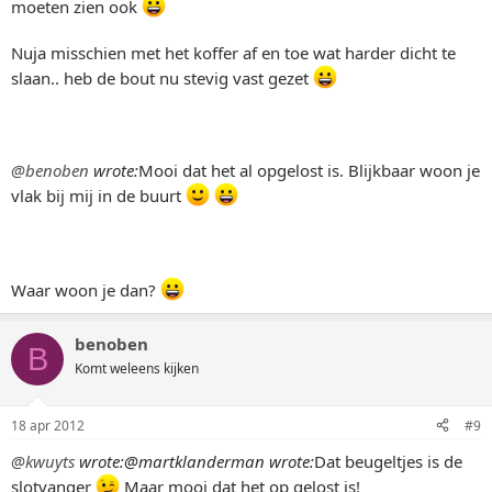
moeten zien ook
Nuja misschien met het koffer af en toe wat harder dicht te
slaan.. heb de bout nu stevig vast gezet
@benoben
wrote:
Mooi dat het al opgelost is. Blijkbaar woon je
vlak bij mij in de buurt
Waar woon je dan?
benoben
B
Komt weleens kijken
18 apr 2012
#9
@kwuyts
wrote:
@martklanderman wrote:
Dat beugeltjes is de
slotvanger
Maar mooi dat het op gelost is!