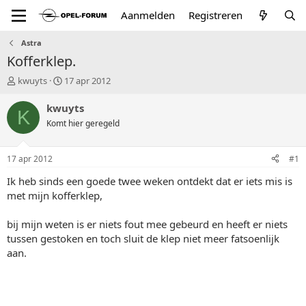
Aanmelden
Registreren
Astra
Kofferklep.
T
S
kwuyts
17 apr 2012
o
t
p
a
kwuyts
K
i
r
Komt hier geregeld
c
t
s
d
t
a
17 apr 2012
#1
a
t
r
u
Ik heb sinds een goede twee weken ontdekt dat er iets mis is
t
m
met mijn kofferklep,
e
r
bij mijn weten is er niets fout mee gebeurd en heeft er niets
tussen gestoken en toch sluit de klep niet meer fatsoenlijk
aan.