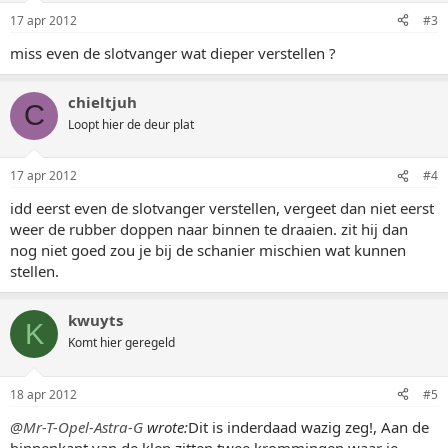
17 apr 2012
#3
miss even de slotvanger wat dieper verstellen ?
chieltjuh
C
Loopt hier de deur plat
17 apr 2012
#4
idd eerst even de slotvanger verstellen, vergeet dan niet eerst
weer de rubber doppen naar binnen te draaien. zit hij dan
nog niet goed zou je bij de schanier mischien wat kunnen
stellen.
kwuyts
K
Komt hier geregeld
18 apr 2012
#5
@Mr-T-Opel-Astra-G
wrote:
Dit is inderdaad wazig zeg!, Aan de
binnenkant van de klep zitten twee krommingen waar je