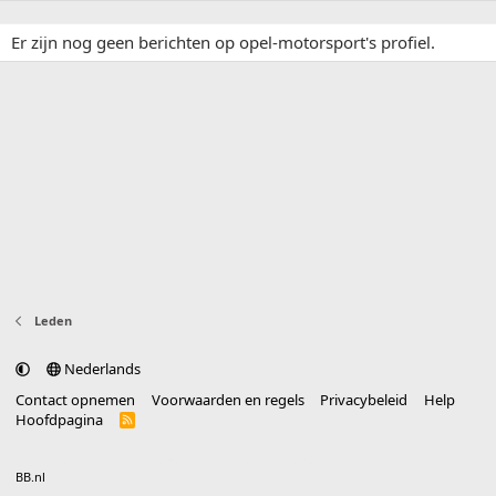
Er zijn nog geen berichten op opel-motorsport's profiel.
Leden
Nederlands
Contact opnemen
Voorwaarden en regels
Privacybeleid
Help
Hoofdpagina
R
S
S
®
Community platform by XenForo
© 2010-2025 XenForo Ltd.
vertaald door
BB.nl