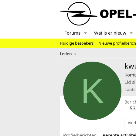
Forums
Wat is er nieuw
Huidige bezoekers
Nieuwe profielberic
Leden
kw
K
Komt 
Lid s
Laats
Beric
53
Vind
Profielberichten
Recente activitei