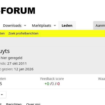
Downloads
Marktplaats
Leden
Aanm
hten
Zoek profielberichten
uyts
hier geregeld
inds
27 okt 2011
t gezien
12 jan 2026
hten
Feedback score
Waa
5
+0
/
0
/
-0
t
Berichten
Over mij