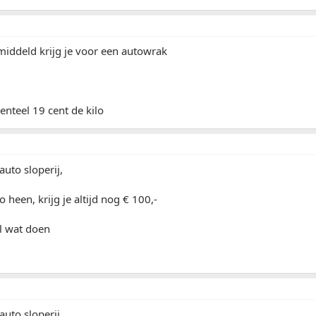
emiddeld krijg je voor een autowrak
enteel 19 cent de kilo
 auto sloperij,
o heen, krijg je altijd nog € 100,-
l wat doen
 auto sloperij,