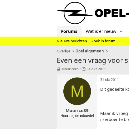
Forums
Wat is er nieuw
Nieuwe berichten
Zoek in forum
Overige
Opel algemeen
Even een vraag voor s
T
S
Maurice89
31 okt 2011
o
t
p
a
31 okt 2011
i
r
M
Dit gedeelte k
c
t
s
d
t
a
a
t
Maurice89
r
u
Maar ik vroeg
t
m
Hoort bij de inboedel
ijzerboer te b
e
r