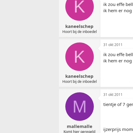
K
ik zou effe be
ik hem er nog 
kaneelschep
Hoort bij de inboedel
31 okt 2011
K
ik zou effe be
ik hem er nog 
kaneelschep
Hoort bij de inboedel
31 okt 2011
M
tientje of 7 g
mallemalle
ijzerprijs mom
Komt hier geregeld