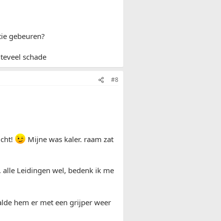
atie gebeuren?
 teveel schade
#8
icht!
Mijne was kaler. raam zat
. alle Leidingen wel, bedenk ik me
alde hem er met een grijper weer