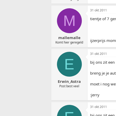
31 okt 2011
M
tientje of 7 g
mallemalle
ijzerprijs mom
Komt hier geregeld
31 okt 2011
E
bij ons zit een
breng je je aut
Erwin_Astra
moet i nog we
Post best veel
:jerry
31 okt 2011
bij ons zit een