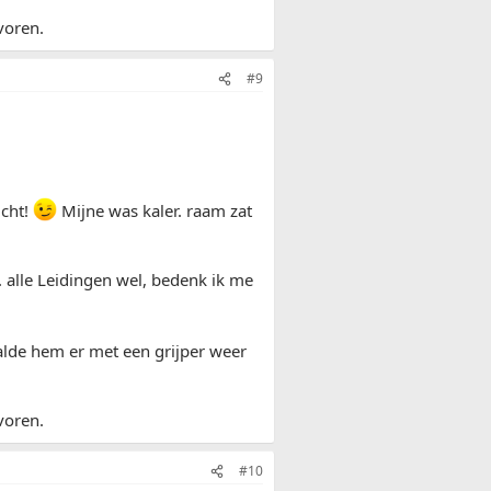
voren.
#9
icht!
Mijne was kaler. raam zat
. alle Leidingen wel, bedenk ik me
alde hem er met een grijper weer
voren.
#10