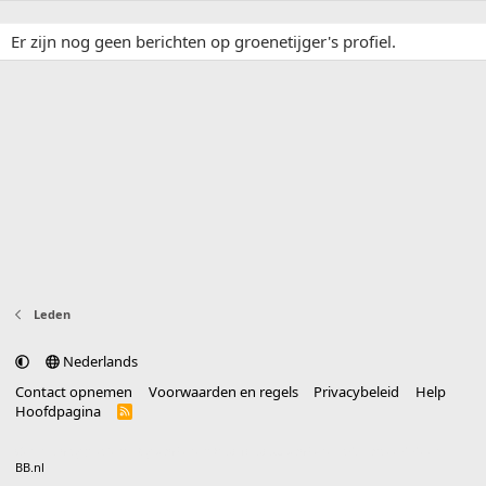
Er zijn nog geen berichten op groenetijger's profiel.
Leden
Nederlands
Contact opnemen
Voorwaarden en regels
Privacybeleid
Help
Hoofdpagina
R
S
S
®
Community platform by XenForo
© 2010-2025 XenForo Ltd.
vertaald door
BB.nl