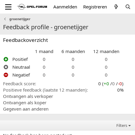
Aanmelden
Registreren
groenetijger
Feedback profile - groenetijger
Feedbackoverzicht
1 maand
6 maanden
12 maanden
Positief
0
0
0
Neutraal
0
0
0
Negatief
0
0
0
Feedback score
0 (
+0
/
0
/
-0
)
Positieve feedback (laatste 12 maanden)
0%
Ontvangen als verkoper
Ontvangen als koper
Gegeven aan anderen
Filters