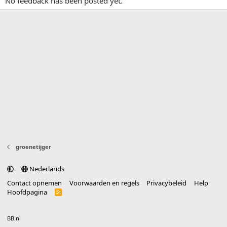
No feedback has been posted yet.
groenetijger
Nederlands
Contact opnemen
Voorwaarden en regels
Privacybeleid
Help
Hoofdpagina
R
S
S
®
Community platform by XenForo
© 2010-2025 XenForo Ltd.
vertaald door
BB.nl