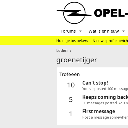
Forums
Wat is er nieuw
Huidige bezoekers
Nieuwe profielberic
Leden
groenetijger
Trofeeën
Can't stop!
10
You've posted 100 message
Keeps coming bac
5
30 messages posted. You mu
First message
1
Post a message somewhere o