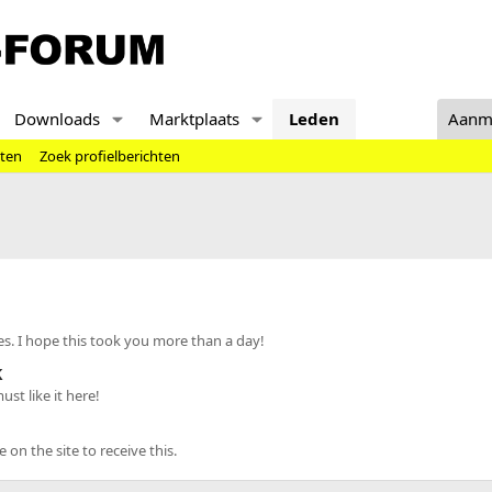
Downloads
Marktplaats
Leden
Aanm
hten
Zoek profielberichten
s. I hope this took you more than a day!
k
st like it here!
n the site to receive this.