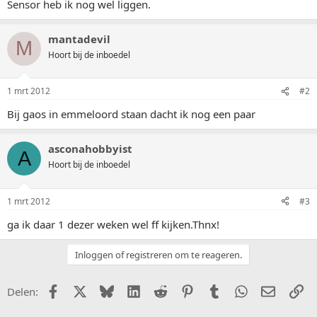
Sensor heb ik nog wel liggen.
mantadevil
M
Hoort bij de inboedel
1 mrt 2012
#2
Bij gaos in emmeloord staan dacht ik nog een paar
asconahobbyist
A
Hoort bij de inboedel
1 mrt 2012
#3
ga ik daar 1 dezer weken wel ff kijken.Thnx!
Inloggen of registreren om te reageren.
Facebook
X (Twitter)
Bluesky
LinkedIn
Reddit
Pinterest
Tumblr
WhatsApp
E-mail
Li
Delen: