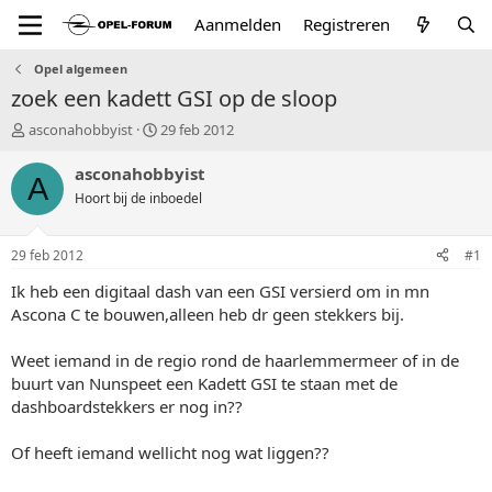
Aanmelden
Registreren
Opel algemeen
zoek een kadett GSI op de sloop
T
S
asconahobbyist
29 feb 2012
o
t
p
a
asconahobbyist
A
i
r
Hoort bij de inboedel
c
t
s
d
t
a
29 feb 2012
#1
a
t
r
u
Ik heb een digitaal dash van een GSI versierd om in mn
t
m
Ascona C te bouwen,alleen heb dr geen stekkers bij.
e
r
Weet iemand in de regio rond de haarlemmermeer of in de
buurt van Nunspeet een Kadett GSI te staan met de
dashboardstekkers er nog in??
Of heeft iemand wellicht nog wat liggen??