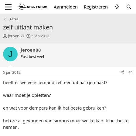
Aanmelden
Registreren
Astra
zelf uitlaat maken
T
S
jeroen88
5 jan 2012
o
t
p
a
jeroen88
J
i
r
Post best veel
c
t
s
d
t
a
5 jan 2012
#1
a
t
r
u
heeft er weleens iemand zelf een uitlaat gemaakt?
t
m
e
waar moet je opletten?
r
en wat voor dempers kan ik het beste gebruiken?
heb ze al gevonden van simons.maar welke kan ik het beste
nemen.