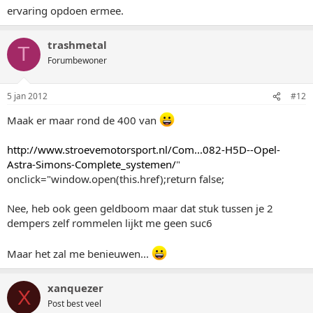
ervaring opdoen ermee.
trashmetal
T
Forumbewoner
5 jan 2012
#12
Maak er maar rond de 400 van
http://www.stroevemotorsport.nl/Com...082-H5D--Opel-
Astra-Simons-Complete_systemen/
"
onclick="window.open(this.href);return false;
Nee, heb ook geen geldboom maar dat stuk tussen je 2
dempers zelf rommelen lijkt me geen suc6
Maar het zal me benieuwen...
xanquezer
X
Post best veel