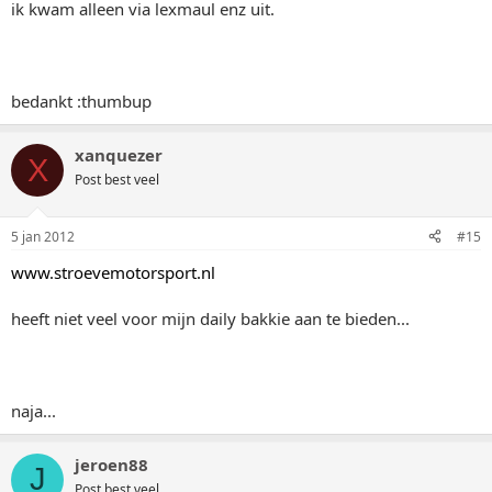
ik kwam alleen via lexmaul enz uit.
bedankt :thumbup
xanquezer
X
Post best veel
5 jan 2012
#15
www.stroevemotorsport.nl
heeft niet veel voor mijn daily bakkie aan te bieden...
naja...
jeroen88
J
Post best veel