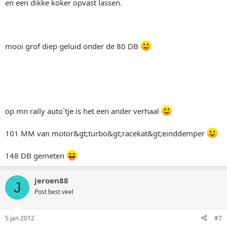
en een dikke koker opvast lassen.
mooi grof diep geluid onder de 80 DB
op mn rally auto`tje is het een ander verhaal
101 MM van motor&gt;turbo&gt;racekat&gt;einddemper
148 DB gemeten
jeroen88
J
Post best veel
5 jan 2012
#7