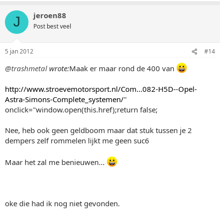
jeroen88
J
Post best veel
5 jan 2012
#14
@trashmetal
wrote:
Maak er maar rond de 400 van
http://www.stroevemotorsport.nl/Com...082-H5D--Opel-
Astra-Simons-Complete_systemen/
"
onclick="window.open(this.href);return false;
Nee, heb ook geen geldboom maar dat stuk tussen je 2
dempers zelf rommelen lijkt me geen suc6
Maar het zal me benieuwen...
oke die had ik nog niet gevonden.