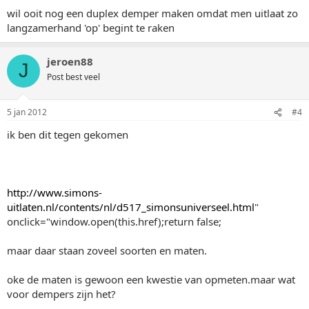
wil ooit nog een duplex demper maken omdat men uitlaat zo
langzamerhand 'op' begint te raken
jeroen88
J
Post best veel
5 jan 2012
#4
ik ben dit tegen gekomen
http://www.simons-
uitlaten.nl/contents/nl/d517_simonsuniverseel.html
"
onclick="window.open(this.href);return false;
maar daar staan zoveel soorten en maten.
oke de maten is gewoon een kwestie van opmeten.maar wat
voor dempers zijn het?