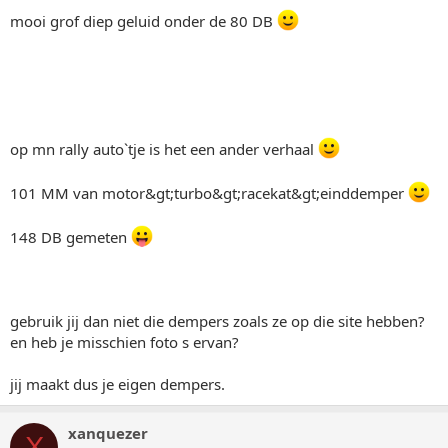
mooi grof diep geluid onder de 80 DB
op mn rally auto`tje is het een ander verhaal
101 MM van motor&gt;turbo&gt;racekat&gt;einddemper
148 DB gemeten
gebruik jij dan niet die dempers zoals ze op die site hebben?
en heb je misschien foto s ervan?
jij maakt dus je eigen dempers.
xanquezer
X