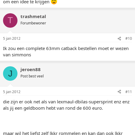
om een idee te krijgen
trashmetal
T
Forumbewoner
5 jan 2012
#10
Ik zou een complete 63mm catback bestellen moet er wezen
van simmons
jeroen88
J
Post best veel
5 jan 2012
#11
die zijn er ook net als van lexmaul-dbilas-supersprint enz enz
als jij een geldboom hebt van rond de 600 euro.
maar wil het liefst zelf lkkr rommelen en kan dan ook lkkr