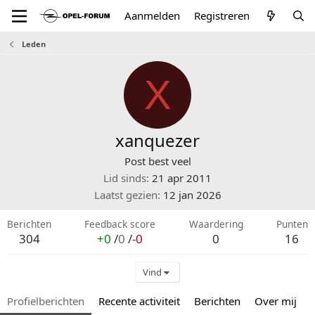
Aanmelden
Registreren
Leden
X
xanquezer
Post best veel
Lid sinds
21 apr 2011
Laatst gezien
12 jan 2026
Berichten
Feedback score
Waardering
Punten
304
+0
/
0
/
-0
0
16
Vind
Profielberichten
Recente activiteit
Berichten
Over mij