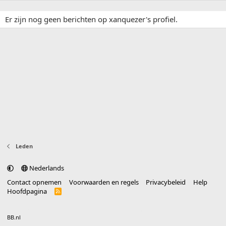
Er zijn nog geen berichten op xanquezer's profiel.
Leden
Nederlands
Contact opnemen
Voorwaarden en regels
Privacybeleid
Help
Hoofdpagina
R
S
S
®
Community platform by XenForo
© 2010-2025 XenForo Ltd.
vertaald door
BB.nl