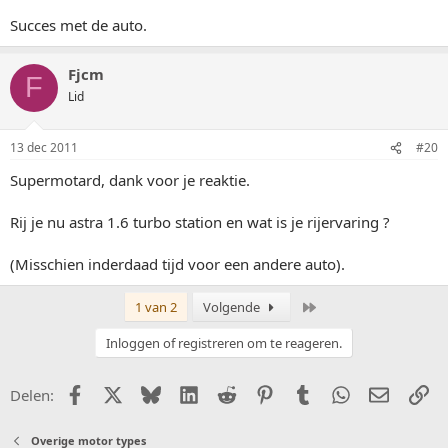
Succes met de auto.
Fjcm
F
Lid
13 dec 2011
#20
Supermotard, dank voor je reaktie.
Rij je nu astra 1.6 turbo station en wat is je rijervaring ?
(Misschien inderdaad tijd voor een andere auto).
Laatste
1 van 2
Volgende
Inloggen of registreren om te reageren.
Facebook
X (Twitter)
Bluesky
LinkedIn
Reddit
Pinterest
Tumblr
WhatsApp
E-mail
Li
Delen:
Overige motor types