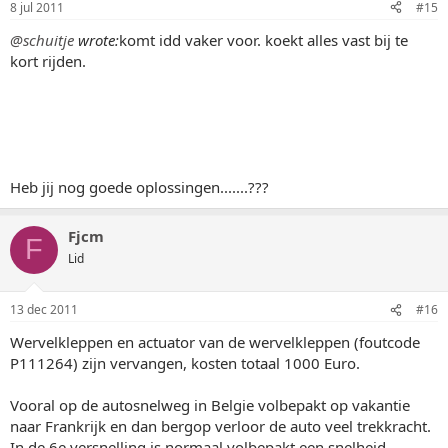
8 jul 2011
#15
@schuitje
wrote:
komt idd vaker voor. koekt alles vast bij te
kort rijden.
Heb jij nog goede oplossingen.......???
Fjcm
F
Lid
13 dec 2011
#16
Wervelkleppen en actuator van de wervelkleppen (foutcode
P111264) zijn vervangen, kosten totaal 1000 Euro.
Vooral op de autosnelweg in Belgie volbepakt op vakantie
naar Frankrijk en dan bergop verloor de auto veel trekkracht.
In de 6e versnelling is normaal volbepakt een snelheid