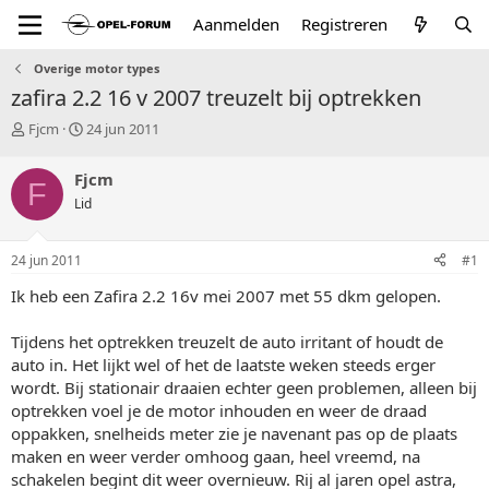
Aanmelden
Registreren
Overige motor types
zafira 2.2 16 v 2007 treuzelt bij optrekken
T
S
Fjcm
24 jun 2011
o
t
p
a
Fjcm
F
i
r
Lid
c
t
s
d
t
a
24 jun 2011
#1
a
t
r
u
Ik heb een Zafira 2.2 16v mei 2007 met 55 dkm gelopen.
t
m
e
Tijdens het optrekken treuzelt de auto irritant of houdt de
r
auto in. Het lijkt wel of het de laatste weken steeds erger
wordt. Bij stationair draaien echter geen problemen, alleen bij
optrekken voel je de motor inhouden en weer de draad
oppakken, snelheids meter zie je navenant pas op de plaats
maken en weer verder omhoog gaan, heel vreemd, na
schakelen begint dit weer overnieuw. Rij al jaren opel astra,