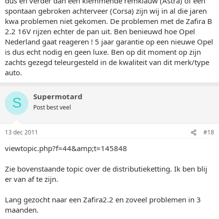
dus en verder dan een klemmende remklauw (Astra) of een
spontaan gebroken achterveer (Corsa) zijn wij in al die jaren
kwa problemen niet gekomen. De problemen met de Zafira B
2.2 16V rijzen echter de pan uit. Ben benieuwd hoe Opel
Nederland gaat reageren ! 5 jaar garantie op een nieuwe Opel
is dus echt nodig en geen luxe. Ben op dit moment op zijn
zachts gezegd teleurgesteld in de kwaliteit van dit merk/type
auto.
Supermotard
S
Post best veel
13 dec 2011
#18
viewtopic.php?f=44&amp;t=145848
Zie bovenstaande topic over de distributieketting. Ik ben blij
er van af te zijn.
Lang gezocht naar een Zafira2.2 en zoveel problemen in 3
maanden.