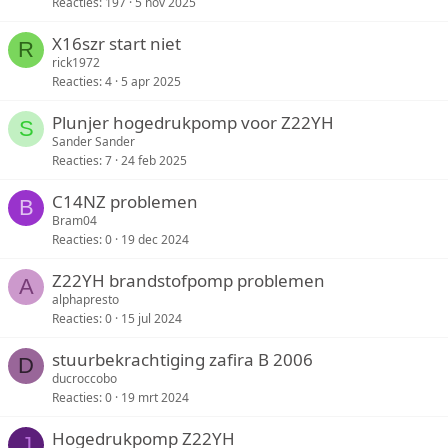
Reacties
197
5 nov 2025
X16szr start niet
R
rick1972
Reacties
4
5 apr 2025
Plunjer hogedrukpomp voor Z22YH
S
Sander Sander
Reacties
7
24 feb 2025
C14NZ problemen
B
Bram04
Reacties
0
19 dec 2024
Z22YH brandstofpomp problemen
A
alphapresto
Reacties
0
15 jul 2024
stuurbekrachtiging zafira B 2006
D
ducroccobo
Reacties
0
19 mrt 2024
Hogedrukpomp Z22YH
J