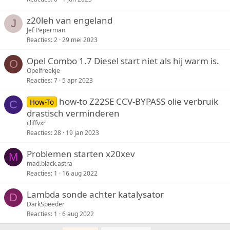
z20leh van engeland
J
Jef Peperman
Reacties
2
29 mei 2023
Opel Combo 1.7 Diesel start niet als hij warm is.
O
Opelfreekje
Reacties
7
5 apr 2023
how-to Z22SE CCV-BYPASS olie verbruik
How-To
C
drastisch verminderen
cliffvxr
Reacties
28
19 jan 2023
Problemen starten x20xev
M
mad.black.astra
Reacties
1
16 aug 2022
Lambda sonde achter katalysator
D
DarkSpeeder
Reacties
1
6 aug 2022