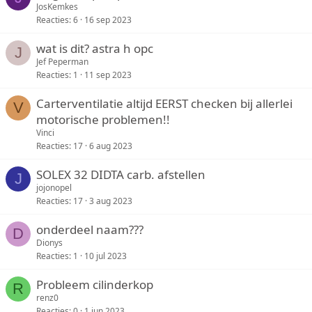
JosKemkes
Reacties
6
16 sep 2023
wat is dit? astra h opc
J
Jef Peperman
Reacties
1
11 sep 2023
Carterventilatie altijd EERST checken bij allerlei
V
motorische problemen!!
Vinci
Reacties
17
6 aug 2023
SOLEX 32 DIDTA carb. afstellen
J
jojonopel
Reacties
17
3 aug 2023
onderdeel naam???
D
Dionys
Reacties
1
10 jul 2023
Probleem cilinderkop
R
renz0
Reacties
0
1 jun 2023