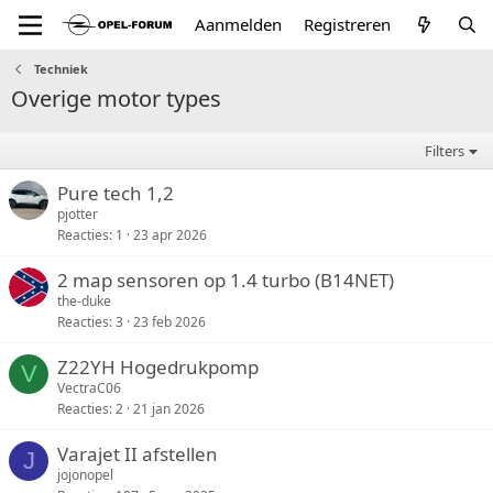
Aanmelden
Registreren
Techniek
Overige motor types
Filters
Pure tech 1,2
pjotter
Reacties
1
23 apr 2026
2 map sensoren op 1.4 turbo (B14NET)
the-duke
Reacties
3
23 feb 2026
Z22YH Hogedrukpomp
V
VectraC06
Reacties
2
21 jan 2026
Varajet II afstellen
J
jojonopel