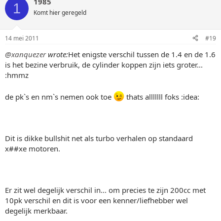
1985
1
Komt hier geregeld
14 mei 2011
#19
@xanquezer
wrote:
Het enigste verschil tussen de 1.4 en de 1.6
is het bezine verbruik, de cylinder koppen zijn iets groter...
:hmmz
de pk`s en nm`s nemen ook toe
thats alllllll foks :idea:
Dit is dikke bullshit net als turbo verhalen op standaard
x##xe motoren.
Er zit wel degelijk verschil in... om precies te zijn 200cc met
10pk verschil en dit is voor een kenner/liefhebber wel
degelijk merkbaar.