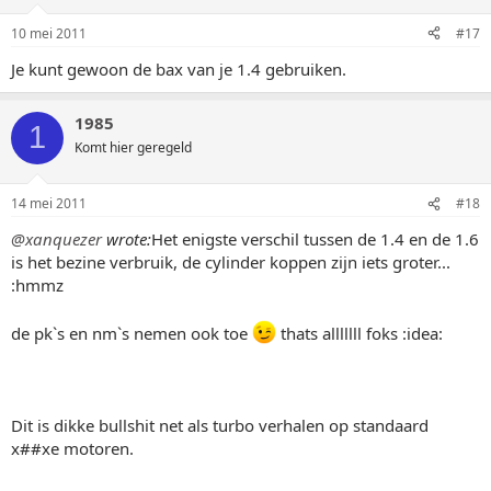
10 mei 2011
#17
Je kunt gewoon de bax van je 1.4 gebruiken.
1985
1
Komt hier geregeld
14 mei 2011
#18
@xanquezer
wrote:
Het enigste verschil tussen de 1.4 en de 1.6
is het bezine verbruik, de cylinder koppen zijn iets groter...
:hmmz
de pk`s en nm`s nemen ook toe
thats alllllll foks :idea:
Dit is dikke bullshit net als turbo verhalen op standaard
x##xe motoren.