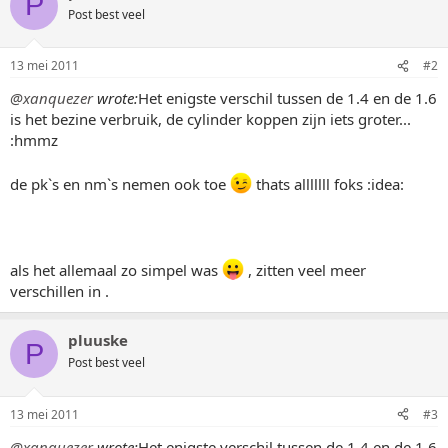
P
Post best veel
13 mei 2011
#2
@xanquezer
wrote:
Het enigste verschil tussen de 1.4 en de 1.6
is het bezine verbruik, de cylinder koppen zijn iets groter...
:hmmz
de pk`s en nm`s nemen ook toe
thats alllllll foks :idea:
als het allemaal zo simpel was
, zitten veel meer
verschillen in .
pluuske
P
Post best veel
13 mei 2011
#3
@xanquezer
wrote:
Het enigste verschil tussen de 1.4 en de 1.6