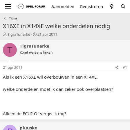
Aanmelden
Registreren
Tigra
X16XE in X14XE welke onderdelen nodig
T
S
TigraTunerke
21 apr 2011
o
t
p
a
TigraTunerke
T
i
r
Komt weleens kijken
c
t
s
d
t
a
21 apr 2011
#1
a
t
r
u
Als ik een X16XE wil overbouwen in een X14XE,
t
m
e
welke onderdelen moet ik dan zeker ook overplaatsen?
r
Alleen de ECU? Of vergis ik mij?
pluuske