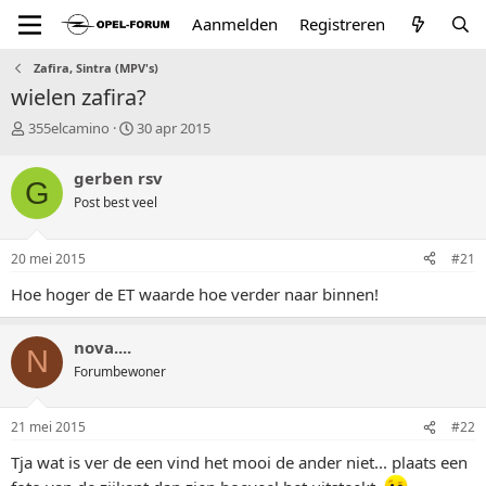
Aanmelden
Registreren
Zafira, Sintra (MPV's)
wielen zafira?
T
S
355elcamino
30 apr 2015
o
t
p
a
gerben rsv
G
i
r
Post best veel
c
t
s
d
t
a
20 mei 2015
#21
a
t
r
u
Hoe hoger de ET waarde hoe verder naar binnen!
t
m
e
r
nova....
N
Forumbewoner
21 mei 2015
#22
Tja wat is ver de een vind het mooi de ander niet... plaats een