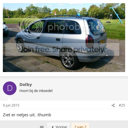
Dolby
D
Hoort bij de inboedel
9 jun 2015
#25
Ziet er netjes uit. :thumb
Eerste
Vorige
2 van 2