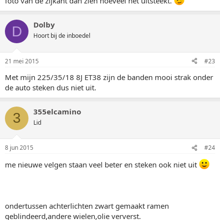
foto van de zijkant dan zien hoeveel het uitsteekt.
Dolby
D
Hoort bij de inboedel
21 mei 2015
#23
Met mijn 225/35/18 8J ET38 zijn de banden mooi strak onder
de auto steken dus niet uit.
355elcamino
3
Lid
8 jun 2015
#24
me nieuwe velgen staan veel beter en steken ook niet uit
ondertussen achterlichten zwart gemaakt ramen
geblindeerd,andere wielen,olie ververst.