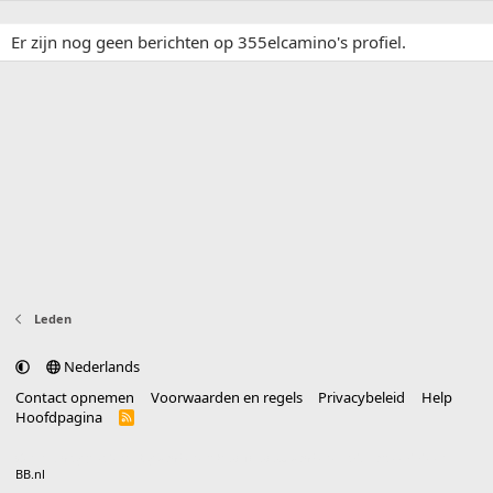
Er zijn nog geen berichten op 355elcamino's profiel.
Leden
Nederlands
Contact opnemen
Voorwaarden en regels
Privacybeleid
Help
Hoofdpagina
R
S
S
®
Community platform by XenForo
© 2010-2025 XenForo Ltd.
vertaald door
BB.nl