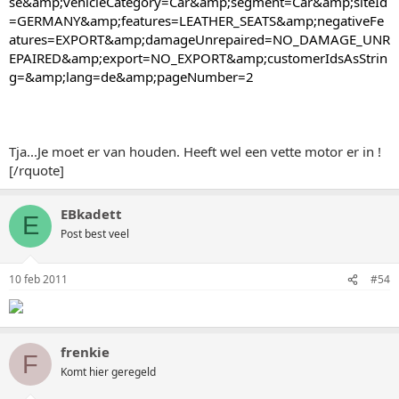
se&amp;vehicleCategory=Car&amp;segment=Car&amp;siteId
=GERMANY&amp;features=LEATHER_SEATS&amp;negativeFe
atures=EXPORT&amp;damageUnrepaired=NO_DAMAGE_UNR
EPAIRED&amp;export=NO_EXPORT&amp;customerIdsAsStrin
g=&amp;lang=de&amp;pageNumber=2
Tja...Je moet er van houden. Heeft wel een vette motor er in !
[/rquote]
EBkadett
E
Post best veel
10 feb 2011
#54
frenkie
F
Komt hier geregeld