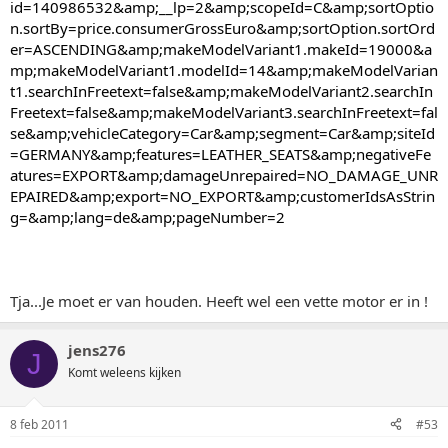
id=140986532&amp;__lp=2&amp;scopeId=C&amp;sortOptio
n.sortBy=price.consumerGrossEuro&amp;sortOption.sortOrd
er=ASCENDING&amp;makeModelVariant1.makeId=19000&a
mp;makeModelVariant1.modelId=14&amp;makeModelVarian
t1.searchInFreetext=false&amp;makeModelVariant2.searchIn
Freetext=false&amp;makeModelVariant3.searchInFreetext=fal
se&amp;vehicleCategory=Car&amp;segment=Car&amp;siteId
=GERMANY&amp;features=LEATHER_SEATS&amp;negativeFe
atures=EXPORT&amp;damageUnrepaired=NO_DAMAGE_UNR
EPAIRED&amp;export=NO_EXPORT&amp;customerIdsAsStrin
g=&amp;lang=de&amp;pageNumber=2
Tja...Je moet er van houden. Heeft wel een vette motor er in !
jens276
J
Komt weleens kijken
8 feb 2011
#53