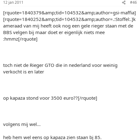
12 jan 2011
#46
[rquote=1840379&amp;tid=104532&amp;author=gsi-maffia]
[rquote=1840252&amp;tid=104532&amp;author=.:Stoffel:.]k
ameraad van mij heeft ook nog een gele rieger staan met de
BBS velgen bij maar doet er eigenlijk niets mee
:hmmz[/rquote]
toch niet de Rieger GTO die in nederland voor weinig
verkocht is en later
op kapaza stond voor 3500 euro??[/rquote]
volgens mij wel...
heb hem wel eens op kapaza zien staan bj 85.