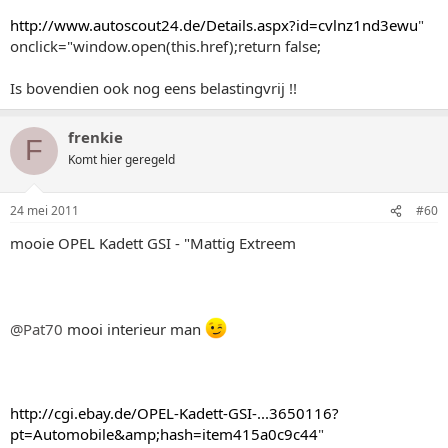
http://www.autoscout24.de/Details.aspx?id=cvlnz1nd3ewu
"
onclick="window.open(this.href);return false;
Is bovendien ook nog eens belastingvrij !!
frenkie
F
Komt hier geregeld
24 mei 2011
#60
mooie OPEL Kadett GSI - "Mattig Extreem
@Pat70
mooi interieur man
http://cgi.ebay.de/OPEL-Kadett-GSI-...3650116?
pt=Automobile&amp;hash=item415a0c9c44
"