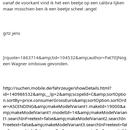
vanaf de voorkant vind ik het een beetje op een calibra lijken
maar misschien ben ik een beetje scheel :angel
grtz jens
[rquote=1863714&amp;tid=104532&amp;author=Pat70]Nog
een Wagner ombouw gevonden.
http://suchen.mobile.de/fahrzeuge/showDetails.html?
id=140986532&amp;__lp=2&amp;scopeId=C&amp;sortOptio
n.sortBy=price.consumerGrossEuro&amp;sortOption.sortOrd
er=ASCENDING&amp;makeModelVariant1.makeId=19000&a
mp;makeModelVariant1.modelId=14&amp;makeModelVarian
t1.searchInFreetext=false&amp;makeModelVariant2.searchIn
Freetext=false&amp;makeModelVariant3.searchInFreetext=fal