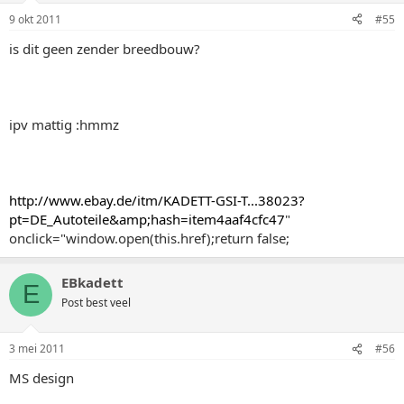
9 okt 2011
#55
is dit geen zender breedbouw?
ipv mattig :hmmz
http://www.ebay.de/itm/KADETT-GSI-T...38023?
pt=DE_Autoteile&amp;hash=item4aaf4cfc47
"
onclick="window.open(this.href);return false;
EBkadett
E
Post best veel
3 mei 2011
#56
MS design