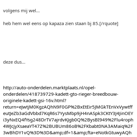
volgens mij wel...
heb hem wel eens op kapaza zien staan bj 85.[/rquote]
deze dus...
http://auto-onderdelen.marktplaats.nl/opel-
onderdelen/418739729-kadett-gto-rieger-breedbouw-
originele-kadett-gsi-16v.html?
return=eJwtjM0KgzAQhN9F0GP%2BxEtEir5JMGkTEnVxVywtff
eutJeZb3aGdVbbd7KqR6s7YysMbp9jH4nASpk3CKtY3J4JinOEY
i3yNxEQ4fYsg248DrTV7ajrdvKJgb0Q%2BysBI949%2Flu4roph
4WJcjyXsaeaYT47Z%2BUBUm86oB%2FKbabt0NA3AMaiq%2F
3wBhDY1vQ%3D%3D&amp;df=1&amp;fta=eNotkGtuwyAQh