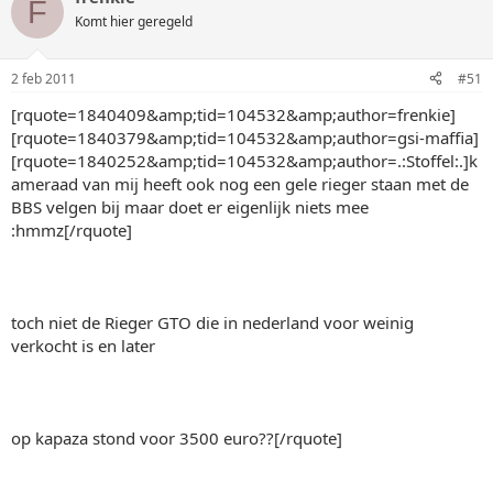
F
Komt hier geregeld
2 feb 2011
#51
[rquote=1840409&amp;tid=104532&amp;author=frenkie]
[rquote=1840379&amp;tid=104532&amp;author=gsi-maffia]
[rquote=1840252&amp;tid=104532&amp;author=.:Stoffel:.]k
ameraad van mij heeft ook nog een gele rieger staan met de
BBS velgen bij maar doet er eigenlijk niets mee
:hmmz[/rquote]
toch niet de Rieger GTO die in nederland voor weinig
verkocht is en later
op kapaza stond voor 3500 euro??[/rquote]