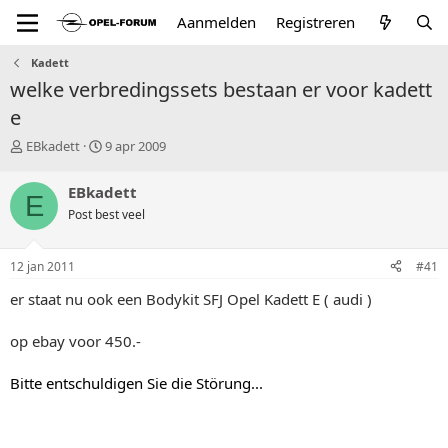
Aanmelden
Registreren
Kadett
welke verbredingssets bestaan er voor kadett
e
T
S
EBkadett
9 apr 2009
o
t
p
a
EBkadett
E
i
r
Post best veel
c
t
s
d
t
a
12 jan 2011
#41
a
t
r
u
er staat nu ook een Bodykit SFJ Opel Kadett E ( audi )
t
m
e
op ebay voor 450.-
r
Bitte entschuldigen Sie die Störung...