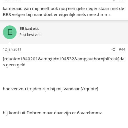
kameraad van mij heeft ook nog een gele rieger staan met de
BBS velgen bij maar doet er eigenlijk niets mee :hmmz
EBkadett
E
Post best veel
12 jan 2011
#44
[rquote=1840201&amp;tid=104532&amp;author=jblfreak]da
s geen geld
hoe ver zou t rijden zijn bij mij vandaan[/rquote]
hij komt uit Dohren maar daar zijn er 6 van:hmmz