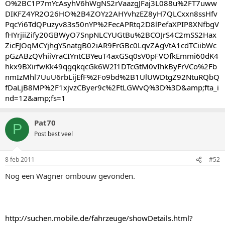
O%2BC1P7mYcAsyhV6hWgNS2rVaazgJFaj3L088u%2FT7uww
DIKFZ4YR2O26HO%2B4ZOYz2AHYvhzEZ8yH7QLCxxn8ssHfv
PqcYi6TdQPuzyv83s50nYP%2FecAPRtq2D8lPefaXPIP8XNfbgV
fHYrjiiZify20GBWyO7SnpNLCYUGtBu%2BCOJrS4C2mSS2Hax
ZicFJOqMCYjhgYSnatgB02iAR9FrGBc0LqvZAgVtA1cdTCiibWc
pGzABzQVhiiVraCIYntCBYeuT4axGSq0sV0pFVOfkEmmi60dK4
hkx9BXirfwKk49qgqkqcGk6W2I1DTcGtM0vIhkByFrVCo%2Fb
nmIzMhl7UuU6rbLijEfF%2Fo9bd%2B1UlUWDtgZ92NtuRQbQ
fDaLjB8MP%2F1xjvzCByer9c%2FtLGWvQ%3D%3D&amp;fta_i
nd=12&amp;fs=1
Pat70
P
Post best veel
8 feb 2011
#52
Nog een Wagner ombouw gevonden.
http://suchen.mobile.de/fahrzeuge/showDetails.html?