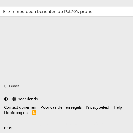
Er zijn nog geen berichten op Pat70's profiel.
Leden
Nederlands
Contact opnemen
Voorwaarden en regels
Privacybeleid
Help
Hoofdpagina
R
S
S
®
Community platform by XenForo
© 2010-2025 XenForo Ltd.
vertaald door
BB.nl