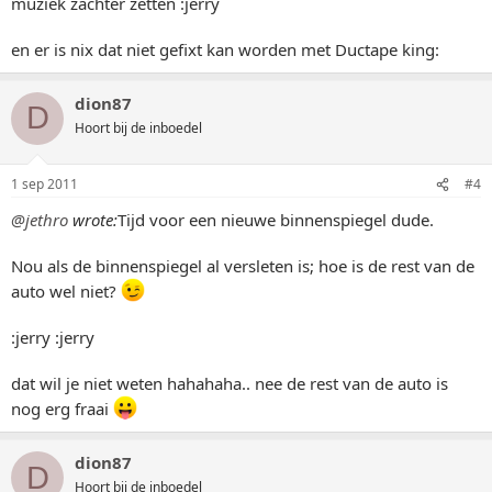
muziek zachter zetten :jerry
en er is nix dat niet gefixt kan worden met Ductape king:
dion87
D
Hoort bij de inboedel
1 sep 2011
#4
@jethro
wrote:
Tijd voor een nieuwe binnenspiegel dude.
Nou als de binnenspiegel al versleten is; hoe is de rest van de
auto wel niet?
:jerry :jerry
dat wil je niet weten hahahaha.. nee de rest van de auto is
nog erg fraai
dion87
D
Hoort bij de inboedel