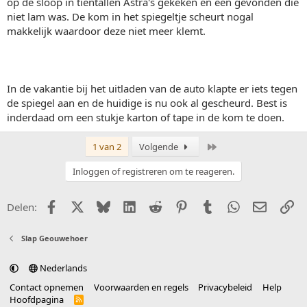
op de sloop in tientallen Astra's gekeken en één gevonden die
niet lam was. De kom in het spiegeltje scheurt nogal
makkelijk waardoor deze niet meer klemt.
In de vakantie bij het uitladen van de auto klapte er iets tegen
de spiegel aan en de huidige is nu ook al gescheurd. Best is
inderdaad om een stukje karton of tape in de kom te doen.
Laatste
1 van 2
Volgende
Inloggen of registreren om te reageren.
Facebook
X (Twitter)
Bluesky
LinkedIn
Reddit
Pinterest
Tumblr
WhatsApp
E-mail
Li
Delen:
Slap Geouwehoer
Nederlands
Contact opnemen
Voorwaarden en regels
Privacybeleid
Help
Hoofdpagina
R