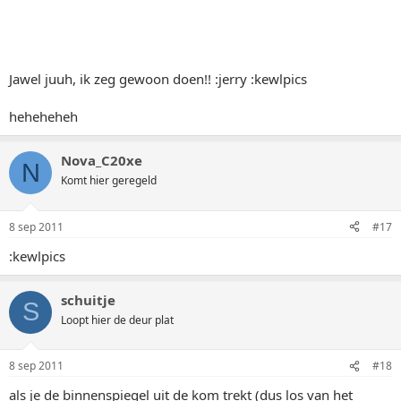
Jawel juuh, ik zeg gewoon doen!! :jerry :kewlpics
heheheheh
Nova_C20xe
N
Komt hier geregeld
8 sep 2011
#17
:kewlpics
schuitje
S
Loopt hier de deur plat
8 sep 2011
#18
als je de binnenspiegel uit de kom trekt (dus los van het