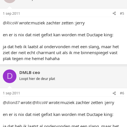
1 sep 2011
#5
@RicoW
wrote:
muziek zachter zetten :jerry
en er is nix dat niet gefixt kan worden met Ductape king:
ja dat heb ik laatst al ondervonden met een slang, maar het
ziet der neit echt charmant uit als ik me binnenspiegel vast
plak tegen me hemel hahaha
DMLB ceo
D
Loopt hier de deur plat
1 sep 2011
#6
@dion87
wrote:
@RicoW
wrote:
muziek zachter zetten :jerry
en er is nix dat niet gefixt kan worden met Ductape king:
ja dat heb ik laatst al ondervonden met een slang, maar het