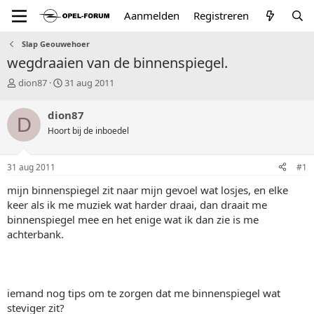
Aanmelden
Registreren
Slap Geouwehoer
wegdraaien van de binnenspiegel.
T
S
dion87
31 aug 2011
o
t
p
a
dion87
D
i
r
Hoort bij de inboedel
c
t
s
d
t
a
31 aug 2011
#1
a
t
r
u
mijn binnenspiegel zit naar mijn gevoel wat losjes, en elke
t
m
keer als ik me muziek wat harder draai, dan draait me
e
binnenspiegel mee en het enige wat ik dan zie is me
r
achterbank.
iemand nog tips om te zorgen dat me binnenspiegel wat
steviger zit?