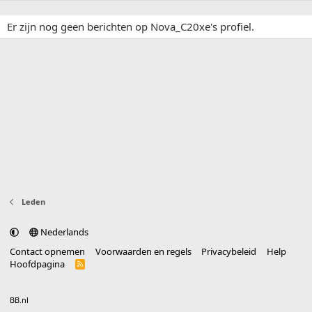
Er zijn nog geen berichten op Nova_C20xe's profiel.
Leden
Nederlands
Contact opnemen
Voorwaarden en regels
Privacybeleid
Help
Hoofdpagina
R
S
S
®
Community platform by XenForo
© 2010-2025 XenForo Ltd.
vertaald door
BB.nl