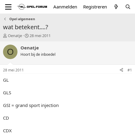
Aanmelden
Registreren
Opel algemeen
wat betekent....?
T
S
Oenatje
28 mei 2011
o
t
p
a
Oenatje
O
i
r
Hoort bij de inboedel
c
t
s
d
t
a
28 mei 2011
#1
a
t
r
u
GL
t
m
e
GLS
r
GSI = grand sport injection
CD
CDX