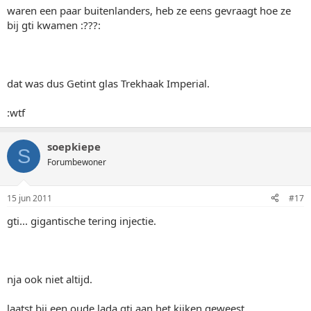
waren een paar buitenlanders, heb ze eens gevraagt hoe ze
bij gti kwamen :???:
dat was dus Getint glas Trekhaak Imperial.
:wtf
soepkiepe
S
Forumbewoner
15 jun 2011
#17
gti... gigantische tering injectie.
nja ook niet altijd.
laatst bij een oude lada gti aan het kijken geweest.