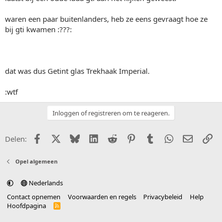
waren een paar buitenlanders, heb ze eens gevraagt hoe ze
bij gti kwamen :???:
dat was dus Getint glas Trekhaak Imperial.
:wtf
Inloggen of registreren om te reageren.
Facebook
X (Twitter)
Bluesky
LinkedIn
Reddit
Pinterest
Tumblr
WhatsApp
E-mail
Li
Delen:
Opel algemeen
Nederlands
Contact opnemen
Voorwaarden en regels
Privacybeleid
Help
Hoofdpagina
R
S
S