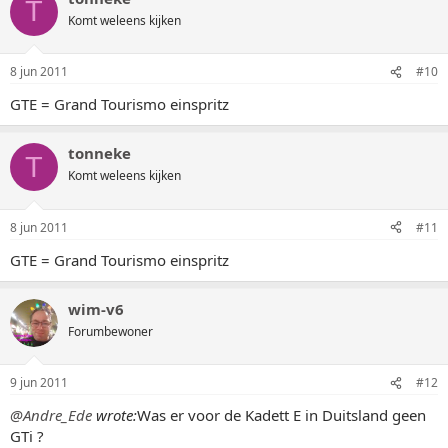
T
Komt weleens kijken
8 jun 2011
#10
GTE = Grand Tourismo einspritz
tonneke
T
Komt weleens kijken
8 jun 2011
#11
GTE = Grand Tourismo einspritz
wim-v6
Forumbewoner
9 jun 2011
#12
@Andre_Ede
wrote:
Was er voor de Kadett E in Duitsland geen
GTi ?