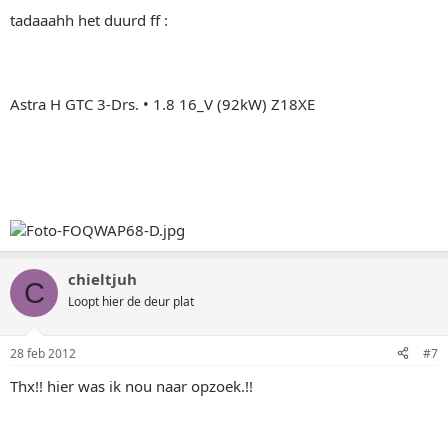
tadaaahh het duurd ff :
Astra H GTC 3-Drs. • 1.8 16_V (92kW) Z18XE
chieltjuh
C
Loopt hier de deur plat
28 feb 2012
#7
Thx!! hier was ik nou naar opzoek.!!