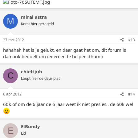
miral astra
M
Komt hier geregeld
27 mrt 2012
#13
hahahah het is je gelukt, en daar gaat het om, dit forum is
dan ook bedoelt om iedereen te helpen :thumb
chieltjuh
C
Loopt hier de deur plat
6 apr 2012
#14
60k of om de 6 jaar de 6 jaar weet ik niet presies.. de 60k wel
ElBundy
E
Lid