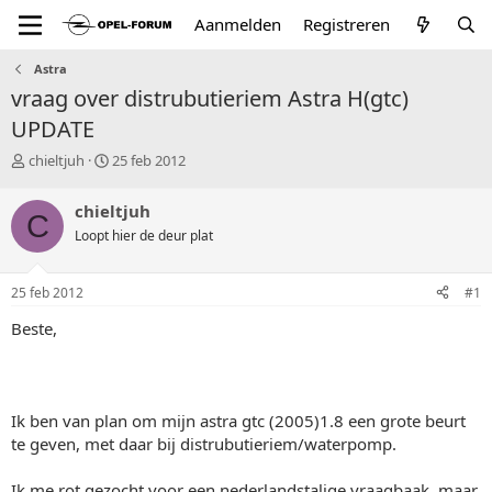
Aanmelden
Registreren
Astra
vraag over distrubutieriem Astra H(gtc)
UPDATE
T
S
chieltjuh
25 feb 2012
o
t
p
a
chieltjuh
C
i
r
Loopt hier de deur plat
c
t
s
d
t
a
25 feb 2012
#1
a
t
r
u
Beste,
t
m
e
r
Ik ben van plan om mijn astra gtc (2005)1.8 een grote beurt
te geven, met daar bij distrubutieriem/waterpomp.
Ik me rot gezocht voor een nederlandstalige vraagbaak, maar