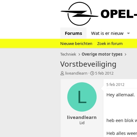
Forums
Wat is er nieuw
Nieuwe berichten
Zoek in forum
Techniek
Overige motor types
Vorstbeveiliging
T
S
liveandlearn
5 feb 2012
o
t
p
a
5 feb 2012
i
r
L
Hey allemaal.
c
t
s
d
t
a
a
t
liveandlearn
r
u
heb een blok w
t
m
Lid
e
Heb alles weer
r