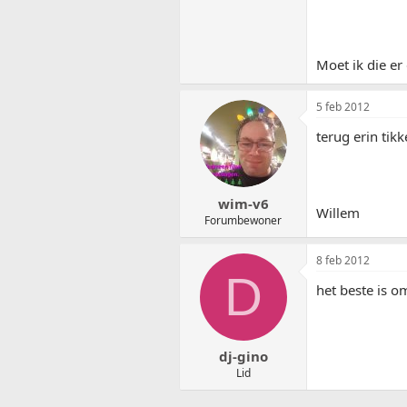
Moet ik die er
5 feb 2012
terug erin tik
wim-v6
Willem
Forumbewoner
8 feb 2012
D
het beste is om
dj-gino
Lid