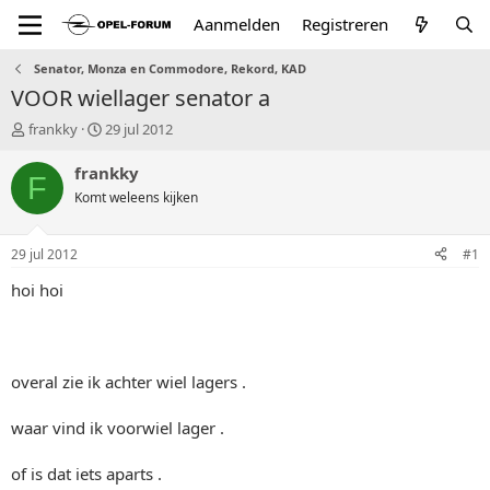
Aanmelden
Registreren
Senator, Monza en Commodore, Rekord, KAD
VOOR wiellager senator a
T
S
frankky
29 jul 2012
o
t
p
a
frankky
F
i
r
Komt weleens kijken
c
t
s
d
t
a
29 jul 2012
#1
a
t
r
u
hoi hoi
t
m
e
r
overal zie ik achter wiel lagers .
waar vind ik voorwiel lager .
of is dat iets aparts .