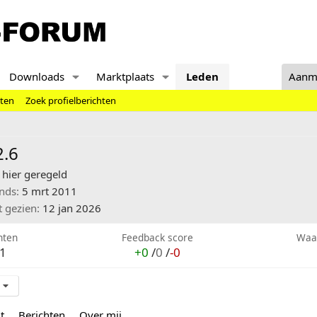
Downloads
Marktplaats
Leden
Aanm
hten
Zoek profielberichten
2.6
hier geregeld
inds
5 mrt 2011
t gezien
12 jan 2026
hten
Feedback score
Waa
1
+0
/
0
/
-0
t
Berichten
Over mij