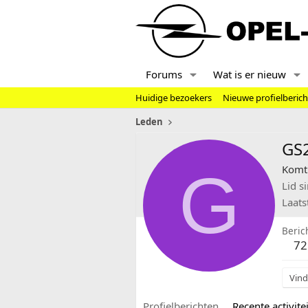
Forums
Wat is er nieuw
Huidige bezoekers
Nieuwe profielberic
Leden
GS
G
Komt 
Lid s
Laats
Beric
72
Vind
Profielberichten
Recente activitei