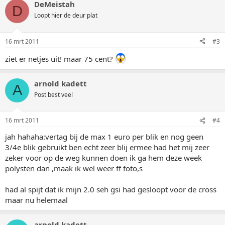
DeMeistah
D
Loopt hier de deur plat
16 mrt 2011
#3
ziet er netjes uit! maar 75 cent?
arnold kadett
A
Post best veel
16 mrt 2011
#4
jah hahaha:vertag bij de max 1 euro per blik en nog geen
3/4e blik gebruikt ben echt zeer blij ermee had het mij zeer
zeker voor op de weg kunnen doen ik ga hem deze week
polysten dan ,maak ik wel weer ff foto,s
had al spijt dat ik mijn 2.0 seh gsi had gesloopt voor de cross
maar nu helemaal
arnold kadett