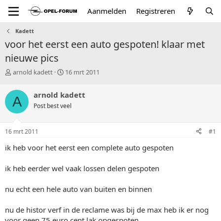
Aanmelden
Registreren
Kadett
voor het eerst een auto gespoten! klaar met
nieuwe pics
T
S
arnold kadett
16 mrt 2011
o
t
p
a
arnold kadett
A
i
r
Post best veel
c
t
s
d
t
a
16 mrt 2011
#1
a
t
r
u
ik heb voor het eerst een complete auto gespoten
t
m
e
ik heb eerder wel vaak lossen delen gespoten
r
nu echt een hele auto van buiten en binnen
nu de histor verf in de reclame was bij de max heb ik er nog
voor geen 75 euro cent lak opgespoten