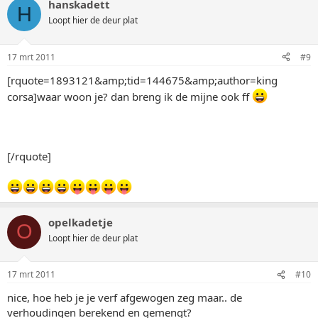
hanskadett
H
Loopt hier de deur plat
17 mrt 2011
#9
[rquote=1893121&amp;tid=144675&amp;author=king
corsa]waar woon je? dan breng ik de mijne ook ff
[/rquote]
opelkadetje
O
Loopt hier de deur plat
17 mrt 2011
#10
nice, hoe heb je je verf afgewogen zeg maar.. de
verhoudingen berekend en gemengt?