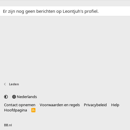
Er zijn nog geen berichten op Leontjuh's profiel.
Leden
Nederlands
Contact opnemen
Voorwaarden en regels
Privacybeleid
Help
Hoofdpagina
R
S
S
®
Community platform by XenForo
© 2010-2025 XenForo Ltd.
vertaald door
BB.nl