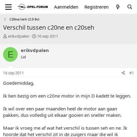
Aanmelden
Registreren
C20ne/seh (2.0 8v)
Verschil tussen c20ne en c20seh
T
S
erikvdpalen
16 sep 2011
o
t
p
a
erikvdpalen
E
i
r
Lid
c
t
s
d
t
a
16 sep 2011
#1
a
t
r
u
Goedemiddag,
t
m
e
Ik ben bezig om een c20ne motor in mijn D kadett te leggen.
r
Ik wil over een paar maanden heel de motor aan gaan
pakken, dus volledig uit elkaar gooien en sneller maken.
Maar ik vroeg me af wat het verschil is tussen seh en ne. Ik
hoorde dat het verschil zit in de zuigers maar die wil ik