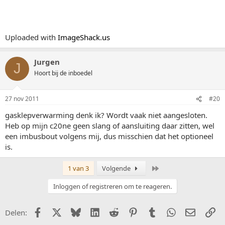
Uploaded with
ImageShack.us
Jurgen
J
Hoort bij de inboedel
27 nov 2011
#20
gasklepverwarming denk ik? Wordt vaak niet aangesloten.
Heb op mijn c20ne geen slang of aansluiting daar zitten, wel
een imbusbout volgens mij, dus misschien dat het optioneel
is.
Laatste
1 van 3
Volgende
Inloggen of registreren om te reageren.
Facebook
X (Twitter)
Bluesky
LinkedIn
Reddit
Pinterest
Tumblr
WhatsApp
E-mail
Li
Delen: