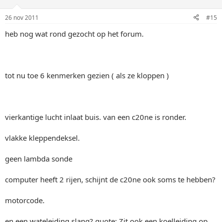
26 nov 2011
#15
heb nog wat rond gezocht op het forum.
tot nu toe 6 kenmerken gezien ( als ze kloppen )
vierkantige lucht inlaat buis. van een c20ne is ronder.
vlakke kleppendeksel.
geen lambda sonde
computer heeft 2 rijen, schijnt de c20ne ook soms te hebben?
motorcode.
en een wateleiding slang? quote: Zit ook een koelleiding op