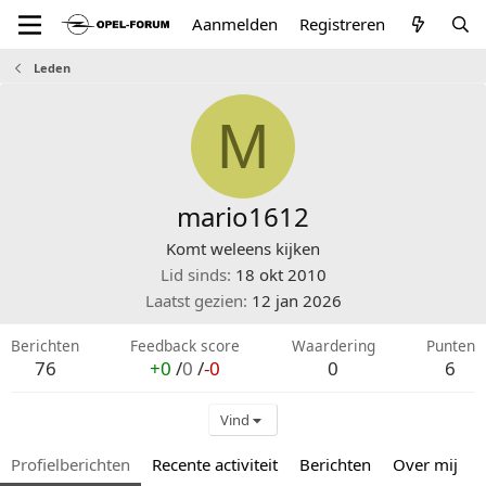
Aanmelden
Registreren
Leden
M
mario1612
Komt weleens kijken
Lid sinds
18 okt 2010
Laatst gezien
12 jan 2026
Berichten
Feedback score
Waardering
Punten
76
+0
/
0
/
-0
0
6
Vind
Profielberichten
Recente activiteit
Berichten
Over mij