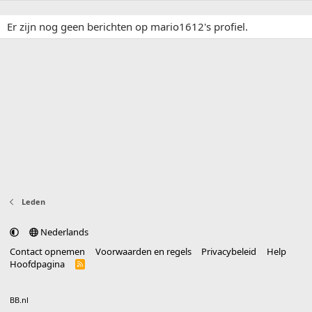
Er zijn nog geen berichten op mario1612's profiel.
Leden
Nederlands
Contact opnemen
Voorwaarden en regels
Privacybeleid
Help
Hoofdpagina
R
S
S
®
Community platform by XenForo
© 2010-2025 XenForo Ltd.
vertaald door
BB.nl