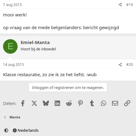
7 aug 2015
#19
mooi werk!
op vraag van de mede belgenlanders: bericht gewijzigd
Emiel-Manta
E
Hoort bij de inboedel
14 aug 2015
#20
Klasse restauratie, zo zie ik ze het liefst. :wub
Inloggen of registreren om te reageren.
Facebook
X (Twitter)
Bluesky
LinkedIn
Reddit
Pinterest
Tumblr
WhatsApp
E-mail
Li
Delen:
Manta
Nederlands