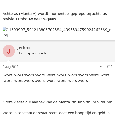
Achteras (Manta-A) wordt momenteel geprepd bij achteras
revisie. Ombouw naar 5-gaats.
jethro
J
Hoort bij de inboedel
6 aug 2015
#15
:wors :wors :wors :wors :wors :wors :wors :wors :wors :wors
:wors :wors :wors :wors :wors :wors :wors :wors
Grote klasse die aanpak van de Manta. :thumb :thumb :thumb
Word in topstaat gerestaureert, gaat een hoop tijd en geld in