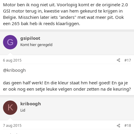
Motor ben ik nog niet uit. Voorlopig komt er de originele 2.0
GSI motor terug in, kwestie van hem gekeurd te krijgen in
Belgie. Misschien later iets "anders" met wat meer pit. Ook
een 265 bak heb ik reeds klaarliggen.
gsipiloot
G
Komt hier geregeld
6 aug 2015
#17
@kriboogh
das geen half werk! En die kleur staat hm heel goed! En ga je
er ook nog een setje leuke velgen onder zetten na de keuring?
kriboogh
K
Lid
7 aug 2015
#18