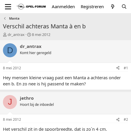
Aanmelden
Registreren
Manta
Verschil achteras Manta à en b
T
S
dr_antrax
8 mei 2012
o
t
p
a
dr_antrax
D
i
r
Komt hier geregeld
c
t
s
d
t
a
8 mei 2012
#1
a
t
r
u
Hey mensen kleine vraag past een Manta a achteras onder
t
m
een b. En zo nee is hij passend te maken?
e
r
jethro
J
Hoort bij de inboedel
8 mei 2012
#2
Het verschil zit in de spoorbreedte, dat is zo`n 4 cm.