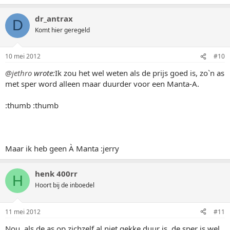
dr_antrax
D
Komt hier geregeld
10 mei 2012
#10
@jethro
wrote:
Ik zou het wel weten als de prijs goed is, zo`n as
met sper word alleen maar duurder voor een Manta-A.
:thumb :thumb
Maar ik heb geen À Manta :jerry
henk 400rr
H
Hoort bij de inboedel
11 mei 2012
#11
Nou, als de as op zichzelf al niet gekke duur is, de sper is wel