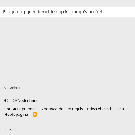
Er zijn nog geen berichten op kriboogh's profiel.
Leden
Nederlands
Contact opnemen
Voorwaarden en regels
Privacybeleid
Help
Hoofdpagina
R
S
S
®
Community platform by XenForo
© 2010-2025 XenForo Ltd.
vertaald door
BB.nl