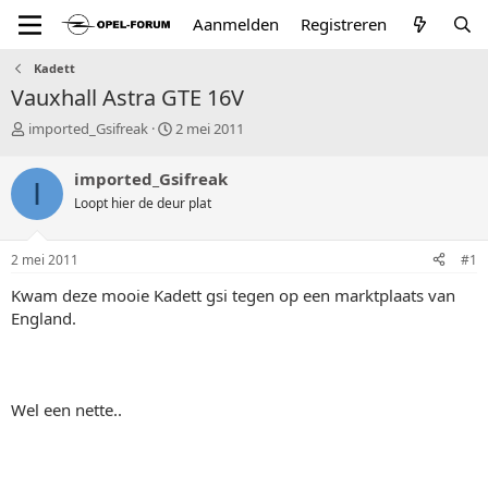
Aanmelden
Registreren
Kadett
Vauxhall Astra GTE 16V
T
S
imported_Gsifreak
2 mei 2011
o
t
p
a
imported_Gsifreak
I
i
r
Loopt hier de deur plat
c
t
s
d
t
a
2 mei 2011
#1
a
t
r
u
Kwam deze mooie Kadett gsi tegen op een marktplaats van
t
m
England.
e
r
Wel een nette..