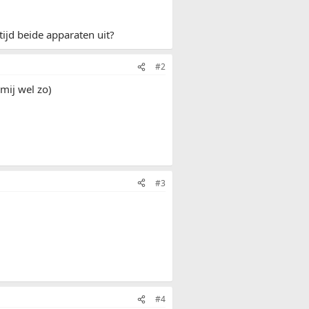
ijd beide apparaten uit?
#2
 mij wel zo)
#3
#4