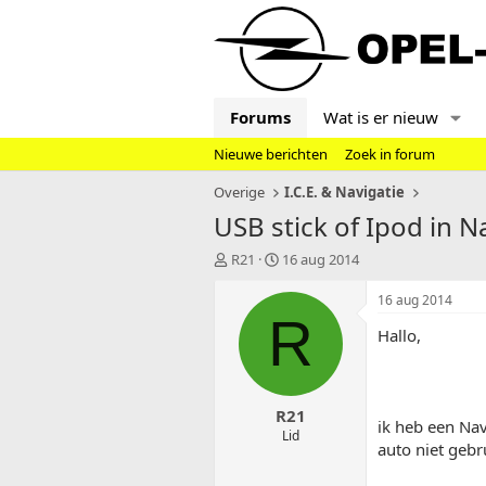
Forums
Wat is er nieuw
Nieuwe berichten
Zoek in forum
Overige
I.C.E. & Navigatie
USB stick of Ipod in Na
T
S
R21
16 aug 2014
o
t
p
a
16 aug 2014
i
r
R
Hallo,
c
t
s
d
t
a
a
t
R21
r
u
ik heb een Nav
t
m
Lid
auto niet gebr
e
r