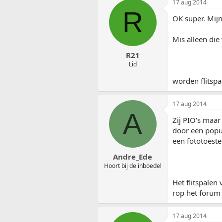
17 aug 2014
R
OK super. Mijn
Mis alleen die
R21
Lid
worden flitspa
17 aug 2014
A
Zij PIO's maar
door een popu
een fototoestel
Andre_Ede
Hoort bij de inboedel
Het flitspalen
rop het forum
17 aug 2014