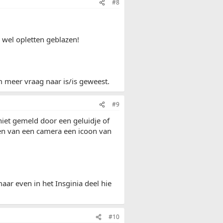
#8
h wel opletten geblazen!
m meer vraag naar is/is geweest.
#9
niet gemeld door een geluidje of
ken van een camera een icoon van
maar even in het Insginia deel hie
#10