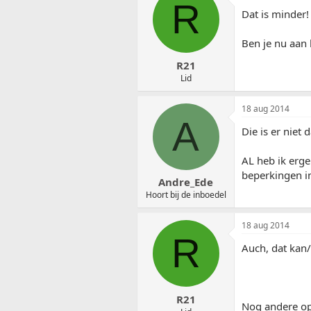
R
Dat is minder!
Ben je nu aan 
R21
Lid
18 aug 2014
A
Die is er niet
AL heb ik erg
beperkingen i
Andre_Ede
Hoort bij de inboedel
18 aug 2014
R
Auch, dat kan
R21
Nog andere opt