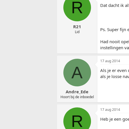
R
Dat dacht ik a
R21
Ps. Super fijn
Lid
Had nooit ope
instellingen v
17 aug 2014
A
Als je er even
als je losse n
Andre_Ede
Hoort bij de inboedel
17 aug 2014
R
Heb je een go