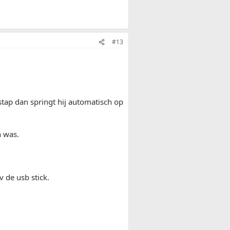
#13
nstap dan springt hij automatisch op
n was.
v de usb stick.