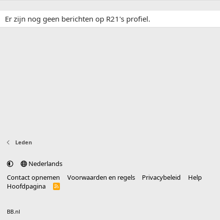
Er zijn nog geen berichten op R21's profiel.
Leden
Nederlands
Contact opnemen
Voorwaarden en regels
Privacybeleid
Help
Hoofdpagina
R
S
S
®
Community platform by XenForo
© 2010-2025 XenForo Ltd.
vertaald door
BB.nl